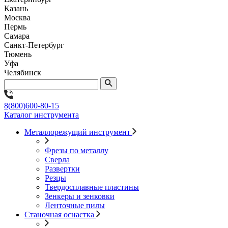
Казань
Москва
Пермь
Самара
Санкт-Петербург
Тюмень
Уфа
Челябинск
8(800)600-80-15
Каталог инструмента
Металлорежущий инструмент
Фрезы по металлу
Сверла
Развертки
Резцы
Твердосплавные пластины
Зенкеры и зенковки
Ленточные пилы
Станочная оснастка