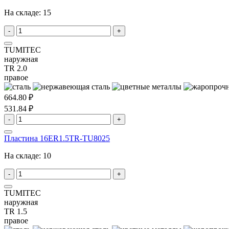
На складе:
15
-
+
TUMITEC
наружная
TR 2.0
правое
664.80 ₽
531.84 ₽
-
+
Пластина 16ER1.5TR-TU8025
На складе:
10
-
+
TUMITEC
наружная
TR 1.5
правое