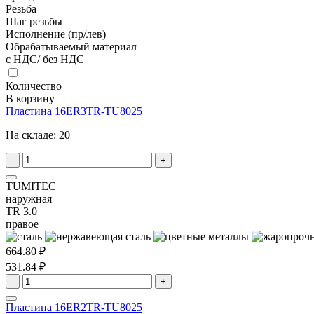
Резьба
Шаг резьбы
Исполнение (пр/лев)
Обрабатываемый материал
с НДС/ без НДС
Количество
В корзину
Пластина 16ER3TR-TU8025
На складе:
20
-
+
TUMITEC
наружная
TR 3.0
правое
664.80 ₽
531.84 ₽
-
+
Пластина 16ER2TR-TU8025