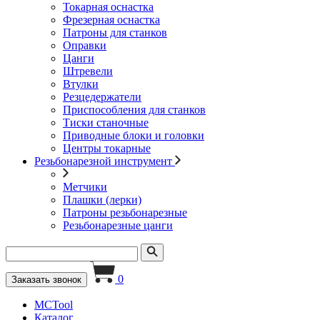
Токарная оснастка
Фрезерная оснастка
Патроны для станков
Оправки
Цанги
Штревели
Втулки
Резцедержатели
Приспособления для станков
Тиски станочные
Приводные блоки и головки
Центры токарные
Резьбонарезной инструмент
Метчики
Плашки (лерки)
Патроны резьбонарезные
Резьбонарезные цанги
0
Заказать звонок
MCTool
Каталог