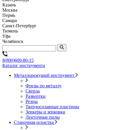
Казань
Москва
Пермь
Самара
Санкт-Петербург
Тюмень
Уфа
Челябинск
8(800)600-80-15
Каталог инструмента
Металлорежущий инструмент
Фрезы по металлу
Сверла
Развертки
Резцы
Твердосплавные пластины
Зенкеры и зенковки
Ленточные пилы
Станочная оснастка