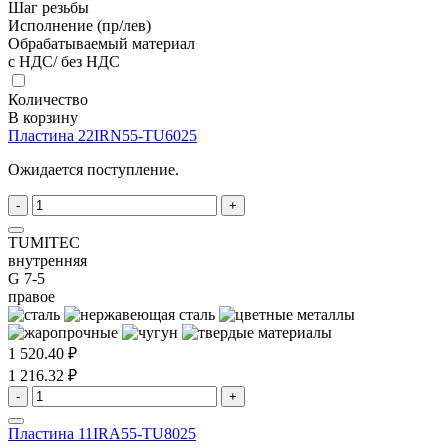
Шаг резьбы
Исполнение (пр/лев)
Обрабатываемый материал
с НДС/ без НДС
Количество
В корзину
Пластина 22IRN55-TU6025
Ожидается поступление.
-
+
TUMITEC
внутренняя
G 7-5
правое
1 520.40 ₽
1 216.32 ₽
-
+
Пластина 11IRA55-TU8025