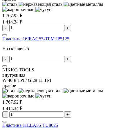
1 767.92 ₽
1 414.34 ₽
-
+
Пластина 16IRAG55-TPM JP5125
На складе:
25
-
+
NIKKO TOOLS
внутренняя
W 40-8 TPI / G 28-11 TPI
правое
1 767.92 ₽
1 414.34 ₽
-
+
Пластина 11ELA55-TU8025