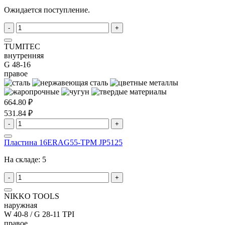
Ожидается поступление.
-
+
TUMITEC
внутренняя
G 48-16
правое
664.80 ₽
531.84 ₽
-
+
Пластина 16ERAG55-TPM JP5125
На складе:
5
-
+
NIKKO TOOLS
наружная
W 40-8 / G 28-11 TPI
правое