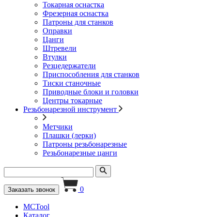
Токарная оснастка
Фрезерная оснастка
Патроны для станков
Оправки
Цанги
Штревели
Втулки
Резцедержатели
Приспособления для станков
Тиски станочные
Приводные блоки и головки
Центры токарные
Резьбонарезной инструмент
Метчики
Плашки (лерки)
Патроны резьбонарезные
Резьбонарезные цанги
0
Заказать звонок
MCTool
Каталог