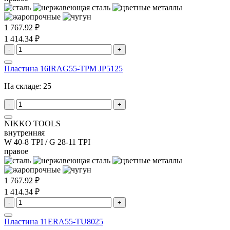
1 767.92 ₽
1 414.34 ₽
-
+
Пластина 16IRAG55-TPM JP5125
На складе:
25
-
+
NIKKO TOOLS
внутренняя
W 40-8 TPI / G 28-11 TPI
правое
1 767.92 ₽
1 414.34 ₽
-
+
Пластина 11ERA55-TU8025