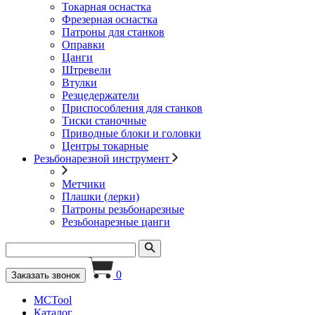
Токарная оснастка
Фрезерная оснастка
Патроны для станков
Оправки
Цанги
Штревели
Втулки
Резцедержатели
Приспособления для станков
Тиски станочные
Приводные блоки и головки
Центры токарные
Резьбонарезной инструмент
Метчики
Плашки (лерки)
Патроны резьбонарезные
Резьбонарезные цанги
0
Заказать звонок
MCTool
Каталог