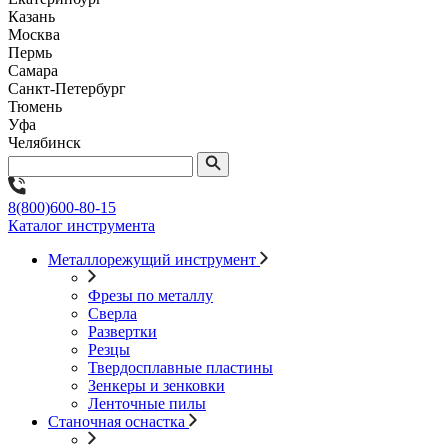
Казань
Москва
Пермь
Самара
Санкт-Петербург
Тюмень
Уфа
Челябинск
8(800)600-80-15
Каталог инструмента
Металлорежущий инструмент
Фрезы по металлу
Сверла
Развертки
Резцы
Твердосплавные пластины
Зенкеры и зенковки
Ленточные пилы
Станочная оснастка