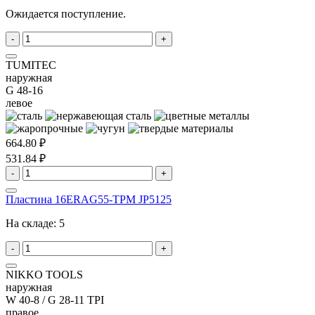
Ожидается поступление.
-
+
TUMITEC
наружная
G 48-16
левое
664.80 ₽
531.84 ₽
-
+
Пластина 16ERAG55-TPM JP5125
На складе:
5
-
+
NIKKO TOOLS
наружная
W 40-8 / G 28-11 TPI
правое