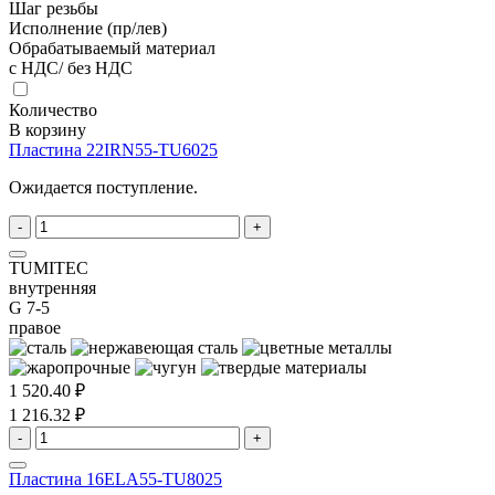
Шаг резьбы
Исполнение (пр/лев)
Обрабатываемый материал
с НДС/ без НДС
Количество
В корзину
Пластина 22IRN55-TU6025
Ожидается поступление.
-
+
TUMITEC
внутренняя
G 7-5
правое
1 520.40 ₽
1 216.32 ₽
-
+
Пластина 16ELA55-TU8025