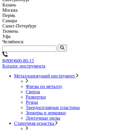
Казань
Москва
Пермь
Самара
Санкт-Петербург
Тюмень
Уфа
Челябинск
8(800)600-80-15
Каталог инструмента
Металлорежущий инструмент
Фрезы по металлу
Сверла
Развертки
Резцы
Твердосплавные пластины
Зенкеры и зенковки
Ленточные пилы
Станочная оснастка