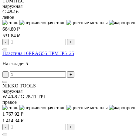
TUMITEC
наружная
G 48-16
левое
664.80 ₽
531.84 ₽
-
+
Пластина 16ERAG55-TPM JP5125
На складе:
5
-
+
NIKKO TOOLS
наружная
W 40-8 / G 28-11 TPI
правое
1 767.92 ₽
1 414.34 ₽
-
+