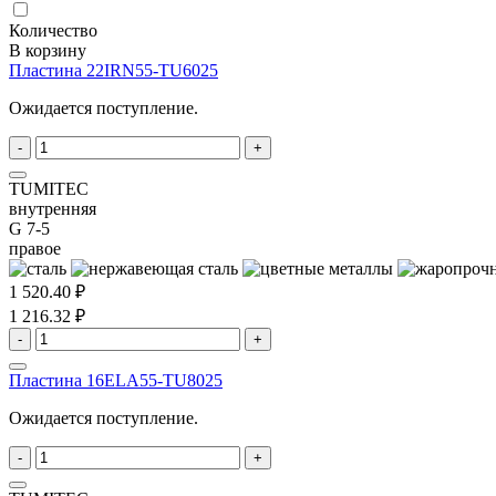
Количество
В корзину
Пластина 22IRN55-TU6025
Ожидается поступление.
-
+
TUMITEC
внутренняя
G 7-5
правое
1 520.40 ₽
1 216.32 ₽
-
+
Пластина 16ELA55-TU8025
Ожидается поступление.
-
+