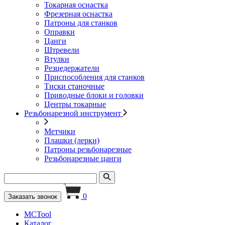
Токарная оснастка
Фрезерная оснастка
Патроны для станков
Оправки
Цанги
Штревели
Втулки
Резцедержатели
Приспособления для станков
Тиски станочные
Приводные блоки и головки
Центры токарные
Резьбонарезной инструмент
Метчики
Плашки (лерки)
Патроны резьбонарезные
Резьбонарезные цанги
0
Заказать звонок
MCTool
Каталог