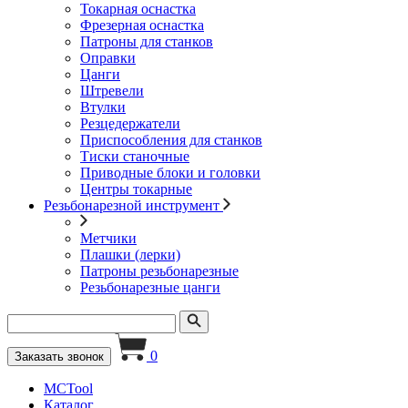
Токарная оснастка
Фрезерная оснастка
Патроны для станков
Оправки
Цанги
Штревели
Втулки
Резцедержатели
Приспособления для станков
Тиски станочные
Приводные блоки и головки
Центры токарные
Резьбонарезной инструмент
Метчики
Плашки (лерки)
Патроны резьбонарезные
Резьбонарезные цанги
0
Заказать звонок
MCTool
Каталог