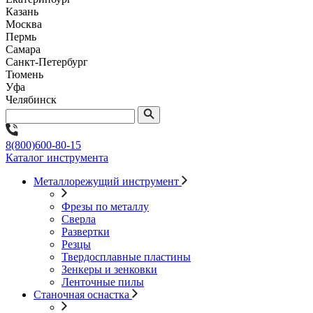
Казань
Москва
Пермь
Самара
Санкт-Петербург
Тюмень
Уфа
Челябинск
8(800)600-80-15
Каталог инструмента
Металлорежущий инструмент
Фрезы по металлу
Сверла
Развертки
Резцы
Твердосплавные пластины
Зенкеры и зенковки
Ленточные пилы
Станочная оснастка