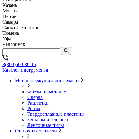
Казань
Москва
Пермь
Самара
Санкт-Петербург
Тюмень
Уфа
Челябинск
8(800)600-80-15
Каталог инструмента
Металлорежущий инструмент
Фрезы по металлу
Сверла
Развертки
Резцы
Твердосплавные пластины
Зенкеры и зенковки
Ленточные пилы
Станочная оснастка