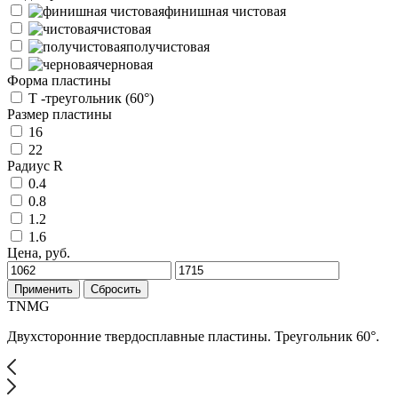
финишная чистовая
чистовая
получистовая
черновая
Форма пластины
T -треугольник (60°)
Размер пластины
16
22
Радиус R
0.4
0.8
1.2
1.6
Цена, руб.
Применить
Сбросить
TNMG
Двухсторонние твердосплавные пластины. Треугольник 60°.