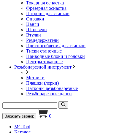
Токарная оснастка
Фрезерная оснастка
Патроны для станков
Оправки
Цанги
Штревели
Втулки
Резцедержатели
Приспособления для станков
Тиски станочные
Приводные блоки и головки
Центры токарные
Резьбонарезной инструмент
Метчики
Плашки (лерки)
Патроны резьбонарезные
Резьбонарезные цанги
0
Заказать звонок
MCTool
Каталог