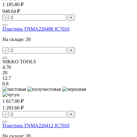
1 185.80 ₽
948.64 ₽
-
+
Пластина TNMA220408 JC7010
На складе:
20
-
+
NIKKO TOOLS
4.76
20
12.7
0.8
1 617.00 ₽
1 293.60 ₽
-
+
Пластина TNMA220412 JC7010
На складе:
20