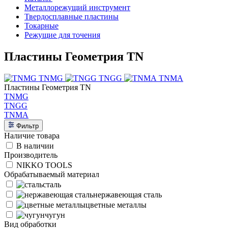
Металлорежущий инструмент
Твердосплавные пластины
Токарные
Режущие для точения
Пластины Геометрия TN
TNMG
TNGG
TNMA
Пластины Геометрия TN
TNMG
TNGG
TNMA
Фильтр
Наличие товара
В наличии
Производитель
NIKKO TOOLS
Обрабатываемый материал
сталь
нержавеющая сталь
цветные металлы
чугун
Вид обработки