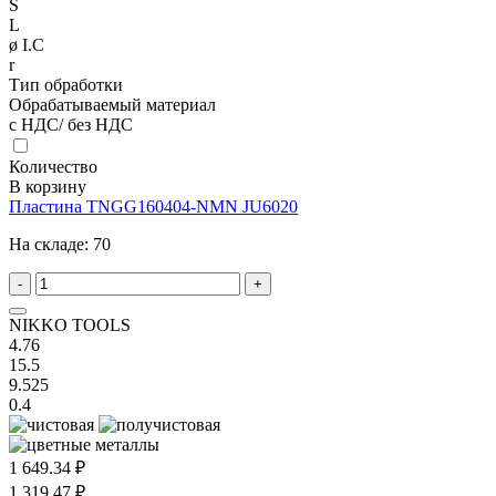
S
L
ø I.C
r
Тип обработки
Обрабатываемый материал
с НДС/ без НДС
Количество
В корзину
Пластина TNGG160404-NMN JU6020
На складе:
70
-
+
NIKKO TOOLS
4.76
15.5
9.525
0.4
1 649.34 ₽
1 319.47 ₽