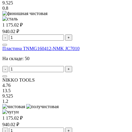
9.525
0.8
1 175.02 ₽
940.02 ₽
-
+
Пластина TNMG160412-NMK JC7010
На складе:
50
-
+
NIKKO TOOLS
4.76
13.5
9.525
1.2
1 175.02 ₽
940.02 ₽
-
+