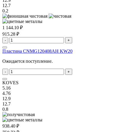
12.9
12.7
0.2
1 144.10 ₽
915.28 ₽
-
+
Пластина CNMG120408AH KW20
Ожидается поступление.
-
+
KOVES
5.16
4.76
12.9
12.7
0.8
938.40 ₽