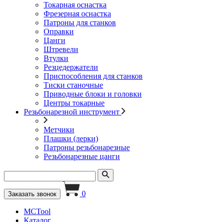
Токарная оснастка
Фрезерная оснастка
Патроны для станков
Оправки
Цанги
Штревели
Втулки
Резцедержатели
Приспособления для станков
Тиски станочные
Приводные блоки и головки
Центры токарные
Резьбонарезной инструмент
Метчики
Плашки (лерки)
Патроны резьбонарезные
Резьбонарезные цанги
0
Заказать звонок
MCTool
Каталог