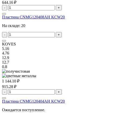
644.16 ₽
-
+
Пластина CNMG120408AH KCW20
На складе:
20
-
+
KOVES
5.16
4.76
12.9
12.7
0.8
1 144.10 ₽
915.28 ₽
-
+
Пластина CNMG120404AH KCW20
Ожидается поступление.