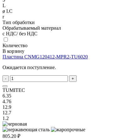
L
ø I.C
r
Тип обработки
Обрабатываемый материал
с НДС/ без НДС
Количество
В корзину
Пластина CNMG120412-MPR2-TU6020
Ожидается поступление.
-
+
TUMITEC
6.35
4.76
12.9
12.7
1.2
805.20 ₽