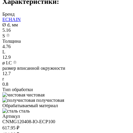
Характеристики:
Бренд
ECHAIN
Ø d, мм
5.16
S
Толщина
4.76
L
12.9
ø I.C
размер вписанной окружности
12.7
r
0.8
Тип обработки
чистовая
получистовая
Обрабатываемый материал
сталь
Артикул
CNMG120408-IO-ECP100
617.95 ₽