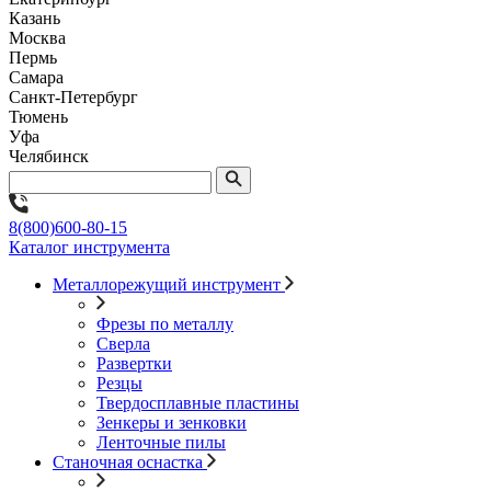
Казань
Москва
Пермь
Самара
Санкт-Петербург
Тюмень
Уфа
Челябинск
8(800)600-80-15
Каталог инструмента
Металлорежущий инструмент
Фрезы по металлу
Сверла
Развертки
Резцы
Твердосплавные пластины
Зенкеры и зенковки
Ленточные пилы
Станочная оснастка