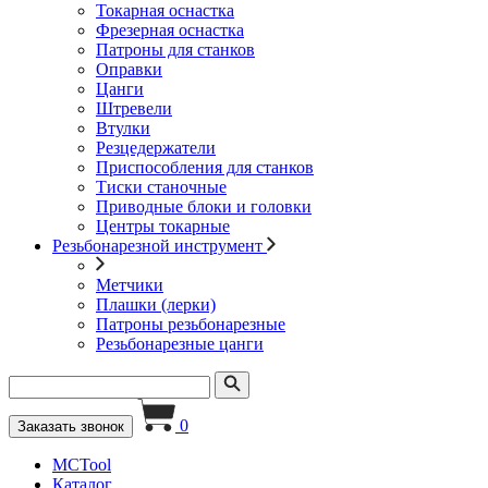
Токарная оснастка
Фрезерная оснастка
Патроны для станков
Оправки
Цанги
Штревели
Втулки
Резцедержатели
Приспособления для станков
Тиски станочные
Приводные блоки и головки
Центры токарные
Резьбонарезной инструмент
Метчики
Плашки (лерки)
Патроны резьбонарезные
Резьбонарезные цанги
0
Заказать звонок
MCTool
Каталог