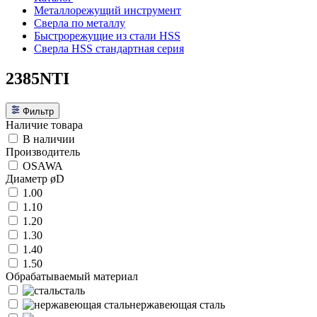
Металлорежущий инструмент
Сверла по металлу
Быстрорежущие из стали HSS
Сверла HSS стандартная серия
2385NTI
Фильтр
Наличие товара
В наличии
Производитель
OSAWA
Диаметр øD
1.00
1.10
1.20
1.30
1.40
1.50
Обрабатываемый материал
сталь
нержавеющая сталь