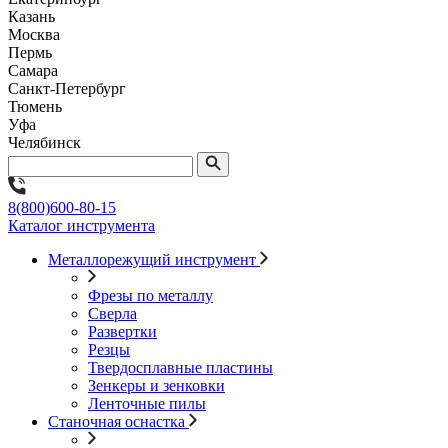
Казань
Москва
Пермь
Самара
Санкт-Петербург
Тюмень
Уфа
Челябинск
8(800)600-80-15
Каталог инструмента
Металлорежущий инструмент
Фрезы по металлу
Сверла
Развертки
Резцы
Твердосплавные пластины
Зенкеры и зенковки
Ленточные пилы
Станочная оснастка