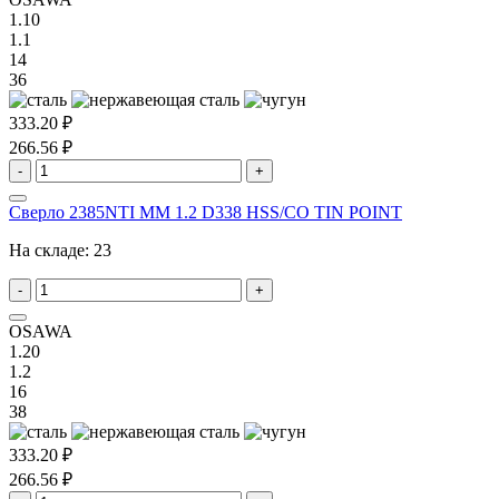
1.10
1.1
14
36
333.20 ₽
266.56 ₽
-
+
Сверло 2385NTI MM 1.2 D338 HSS/CO TIN POINT
На складе:
23
-
+
OSAWA
1.20
1.2
16
38
333.20 ₽
266.56 ₽