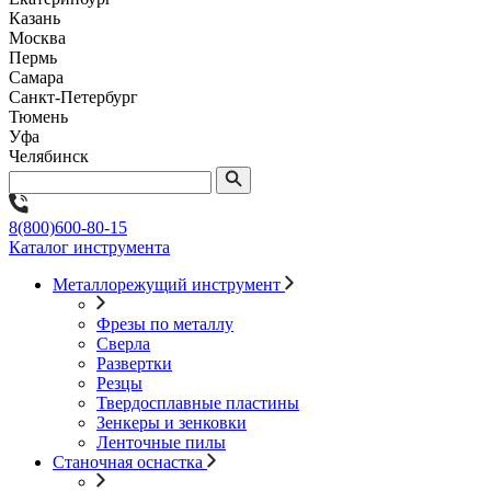
Казань
Москва
Пермь
Самара
Санкт-Петербург
Тюмень
Уфа
Челябинск
8(800)600-80-15
Каталог инструмента
Металлорежущий инструмент
Фрезы по металлу
Сверла
Развертки
Резцы
Твердосплавные пластины
Зенкеры и зенковки
Ленточные пилы
Станочная оснастка