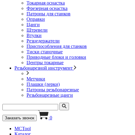
Токарная оснастка
Фрезерная оснастка
Патроны для станков
Оправки
Цанги
Штревели
Втулки
Резцедержатели
Приспособления для станков
Тиски станочные
Приводные блоки и головки
Центры токарные
Резьбонарезной инструмент
Метчики
Плашки (лерки)
Патроны резьбонарезные
Резьбонарезные цанги
0
Заказать звонок
MCTool
Каталог