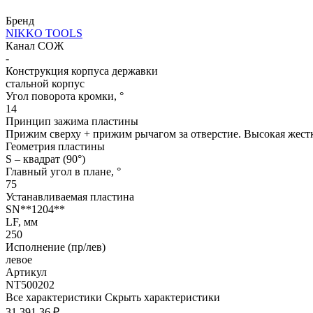
Бренд
NIKKO TOOLS
Канал СОЖ
-
Конструкция корпуса державки
стальной корпус
Угол поворота кромки, °
14
Принцип зажима пластины
Прижим сверху + прижим рычагом за отверстие. Высокая жестк
Геометрия пластины
S – квадрат (90°)
Главный угол в плане, °
75
Устанавливаемая пластина
SN**1204**
LF, мм
250
Исполнение (пр/лев)
левое
Артикул
NT500202
Все характеристики
Скрыть характеристики
31 391.36 ₽