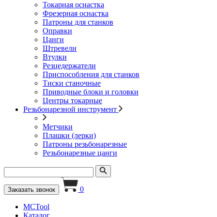
Токарная оснастка
Фрезерная оснастка
Патроны для станков
Оправки
Цанги
Штревели
Втулки
Резцедержатели
Приспособления для станков
Тиски станочные
Приводные блоки и головки
Центры токарные
Резьбонарезной инструмент
Метчики
Плашки (лерки)
Патроны резьбонарезные
Резьбонарезные цанги
0
Заказать звонок
MCTool
Каталог