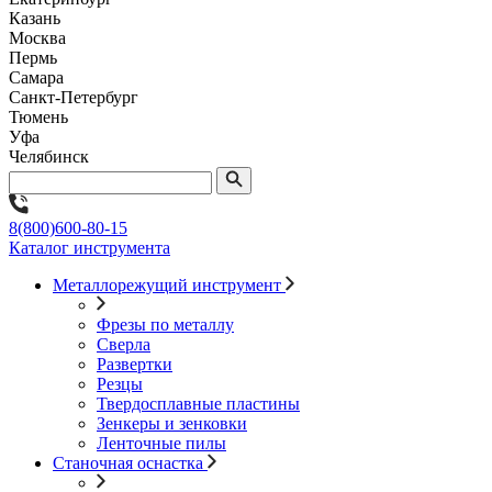
Казань
Москва
Пермь
Самара
Санкт-Петербург
Тюмень
Уфа
Челябинск
8(800)600-80-15
Каталог инструмента
Металлорежущий инструмент
Фрезы по металлу
Сверла
Развертки
Резцы
Твердосплавные пластины
Зенкеры и зенковки
Ленточные пилы
Станочная оснастка