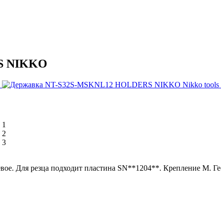
S NIKKO
ля резца подходит пластина SN**1204**. Крепление M. Геометр