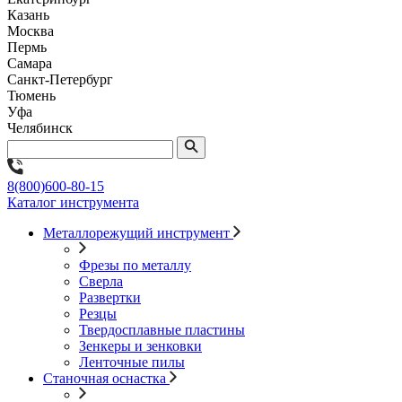
Казань
Москва
Пермь
Самара
Санкт-Петербург
Тюмень
Уфа
Челябинск
8(800)600-80-15
Каталог инструмента
Металлорежущий инструмент
Фрезы по металлу
Сверла
Развертки
Резцы
Твердосплавные пластины
Зенкеры и зенковки
Ленточные пилы
Станочная оснастка