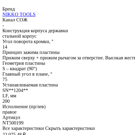
Бренд
NIKKO TOOLS
Канал СОЖ
-
Конструкция корпуса державки
стальной корпус
Угол поворота кромки, °
14
Принцип зажима пластины
Прижим сверху + прижим рычагом за отверстие. Высокая жестк
Геометрия пластины
S – квадрат (90°)
Главный угол в плане, °
75
Устанавливаемая пластина
SN**1204**
LF, мм
200
Исполнение (пр/лев)
правое
Артикул
NT500199
Все характеристики
Скрыть характеристики
22 075.48 ₽