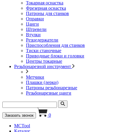
Токарная оснастка
Фрезерная оснастка
Патроны для станков
Оправки
Цанги
Штревели
Втулки
Резцедержатели
Приспособления для станков
Тиски станочные
Приводные блоки и головки
Центры токарные
Резьбонарезной инструмент
Метчики
Плашки (лерки)
Патроны резьбонарезные
Резьбонарезные цанги
0
Заказать звонок
MCTool
Каталог