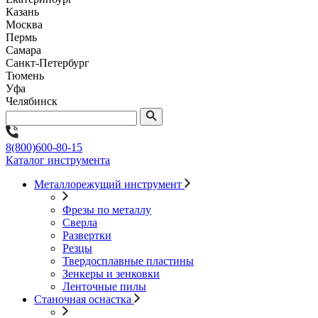
Казань
Москва
Пермь
Самара
Санкт-Петербург
Тюмень
Уфа
Челябинск
8(800)600-80-15
Каталог инструмента
Металлорежущий инструмент
Фрезы по металлу
Сверла
Развертки
Резцы
Твердосплавные пластины
Зенкеры и зенковки
Ленточные пилы
Станочная оснастка