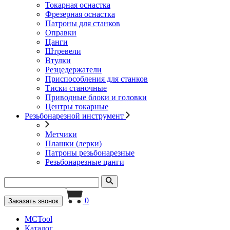
Токарная оснастка
Фрезерная оснастка
Патроны для станков
Оправки
Цанги
Штревели
Втулки
Резцедержатели
Приспособления для станков
Тиски станочные
Приводные блоки и головки
Центры токарные
Резьбонарезной инструмент
Метчики
Плашки (лерки)
Патроны резьбонарезные
Резьбонарезные цанги
0
Заказать звонок
MCTool
Каталог