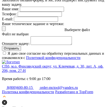
Заполните онлайн-форму, и MCTool подберет инструмент под
вашу задачу.
Ваше имя:
Телефон:
E-mail:
Ваше техническое задание и чертежи:
Выберите файл
Файл не выбран
Опишите задачу:
Отправить
Я даю свое согласие на обработку персональных данных и
ознакомился с
Политикой конфиденциальности
СПб, м.о. Финляндский округ, ул. Ключевая, д. 30, лит. А, оф.
206, пом. 27-Н
Время работы: с 9:00 до 17:00
8(800)600-80-15
order-mctool@yandex.ru
Политика конфиденциальности
Разработано в TopForm