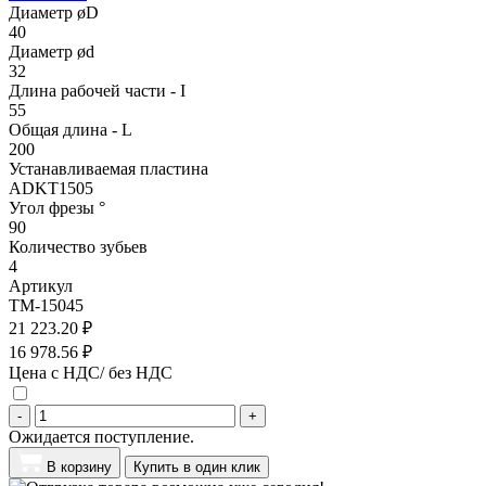
Диаметр øD
40
Диаметр ød
32
Длина рабочей части - I
55
Общая длина - L
200
Устанавливаемая пластина
ADKT1505
Угол фрезы °
90
Количество зубьев
4
Артикул
TM-15045
21 223.20 ₽
16 978.56 ₽
Цена с НДС/ без НДС
-
+
Ожидается поступление.
В корзину
Купить в один клик