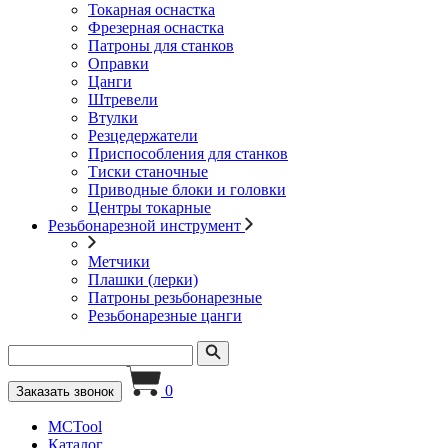
Токарная оснастка
Фрезерная оснастка
Патроны для станков
Оправки
Цанги
Штревели
Втулки
Резцедержатели
Приспособления для станков
Тиски станочные
Приводные блоки и головки
Центры токарные
Резьбонарезной инструмент
Метчики
Плашки (лерки)
Патроны резьбонарезные
Резьбонарезные цанги
0
Заказать звонок
MCTool
Каталог