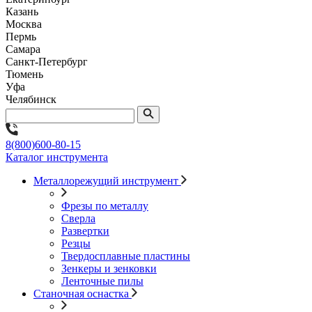
Казань
Москва
Пермь
Самара
Санкт-Петербург
Тюмень
Уфа
Челябинск
8(800)600-80-15
Каталог инструмента
Металлорежущий инструмент
Фрезы по металлу
Сверла
Развертки
Резцы
Твердосплавные пластины
Зенкеры и зенковки
Ленточные пилы
Станочная оснастка