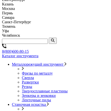
Казань
Москва
Пермь
Самара
Санкт-Петербург
Тюмень
Уфа
Челябинск
8(800)600-80-15
Каталог инструмента
Металлорежущий инструмент
Фрезы по металлу
Сверла
Развертки
Резцы
Твердосплавные пластины
Зенкеры и зенковки
Ленточные пилы
Станочная оснастка