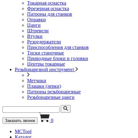
Токарная оснастка
Фрезерная оснастка
Патроны для станков
Оправки
Цанги
Штревели
Втулки
Резцедержатели
Приспособления для станков
Тиски станочные
Приводные блоки и головки
Центры токарные
Резьбонарезной инструмент
Метчики
Плашки (лерки)
Патроны резьбонарезные
Резьбонарезные цанги
0
Заказать звонок
MCTool
Каталог