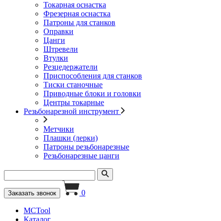
Токарная оснастка
Фрезерная оснастка
Патроны для станков
Оправки
Цанги
Штревели
Втулки
Резцедержатели
Приспособления для станков
Тиски станочные
Приводные блоки и головки
Центры токарные
Резьбонарезной инструмент
Метчики
Плашки (лерки)
Патроны резьбонарезные
Резьбонарезные цанги
0
Заказать звонок
MCTool
Каталог