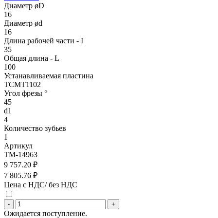
Диаметр øD
16
Диаметр ød
16
Длина рабочей части - I
35
Общая длина - L
100
Устанавливаемая пластина
TCMT1102
Угол фрезы °
45
d1
4
Количество зубьев
1
Артикул
TM-14963
9 757.20 ₽
7 805.76 ₽
Цена с НДС/ без НДС
-
+
Ожидается поступление.