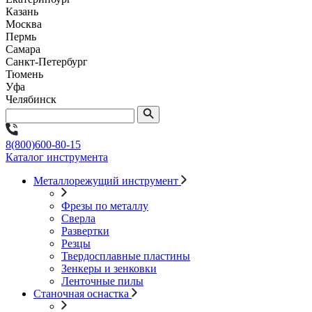
Казань
Москва
Пермь
Самара
Санкт-Петербург
Тюмень
Уфа
Челябинск
8(800)600-80-15
Каталог инструмента
Металлорежущий инструмент
Фрезы по металлу
Сверла
Развертки
Резцы
Твердосплавные пластины
Зенкеры и зенковки
Ленточные пилы
Станочная оснастка