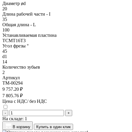
Диаметр ød
20
Длина рабочей части - I
35
Общая длина - L
100
Устанавливаемая пластина
TCMT16T3
Угол фрезы °
45
d1
14
Количество зубьев
2
Артикул
TM-00294
9 757.20 ₽
7 805.76 ₽
Цена с НДС/ без НДС
-
+
На складе:
1
В корзину
Купить в один клик