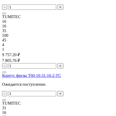
-
+
TUMITEC
16
16
35
100
45
4
1
9 757.20 ₽
7 805.76 ₽
-
+
Корпус фрезы T60-10-31-16-2-TC
Ожидается поступление.
-
+
TUMITEC
31
16