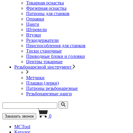
Токарная оснастка
Фрезерная оснастка
Патроны для станков
Оправки
Цанги
Штревели
Втулки
Резцедержатели
Приспособления для станков
Тиски станочные
Приводные блоки и головки
Центры токарные
Резьбонарезной инструмент
Метчики
Плашки (лерки)
Патроны резьбонарезные
Резьбонарезные цанги
0
Заказать звонок
MCTool
Каталог