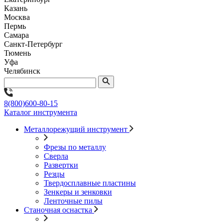
Казань
Москва
Пермь
Самара
Санкт-Петербург
Тюмень
Уфа
Челябинск
8(800)600-80-15
Каталог инструмента
Металлорежущий инструмент
Фрезы по металлу
Сверла
Развертки
Резцы
Твердосплавные пластины
Зенкеры и зенковки
Ленточные пилы
Станочная оснастка