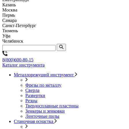
Казань
Москва
Пермь
Самара
Санкт-Петербург
Тюмень
Уфа
Челябинск
8(800)600-80-15
Каталог инструмента
Металлорежущий инструмент
Фрезы по металлу
Сверла
Развертки
Резцы
Твердосплавные пластины
Зенкеры и зенковки
Ленточные пилы
Станочная оснастка