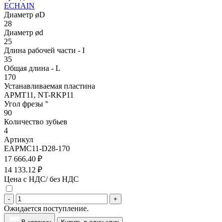
ECHAIN
Диаметр øD
28
Диаметр ød
25
Длина рабочей части - I
35
Общая длина - L
170
Устанавливаемая пластина
APMT11, NT-RKP11
Угол фрезы °
90
Количество зубьев
4
Артикул
EAPMC11-D28-170
17 666.40 ₽
14 133.12 ₽
Цена с НДС/ без НДС
-
+
Ожидается поступление.