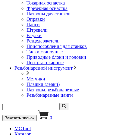
Токарная оснастка
Фрезерная оснастка
Патроны для станков
Оправки
Цанги
Штревели
Втулки
Резцедержатели
Приспособления для станков
Тиски станочные
Приводные блоки и головки
Центры токарные
Резьбонарезной инструмент
Метчики
Плашки (лерки)
Патроны резьбонарезные
Резьбонарезные цанги
0
Заказать звонок
MCTool
Каталог