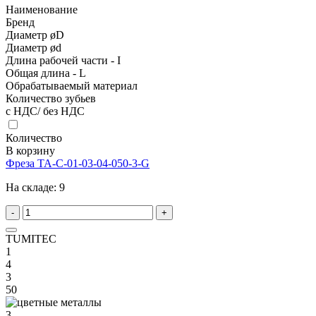
Наименование
Бренд
Диаметр øD
Диаметр ød
Длина рабочей части - I
Общая длина - L
Обрабатываемый материал
Количество зубьев
с НДС/ без НДС
Количество
В корзину
Фреза TA-C-01-03-04-050-3-G
На складе:
9
-
+
TUMITEC
1
4
3
50
3