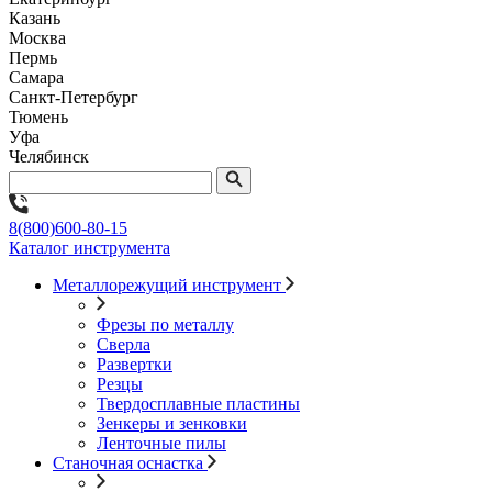
Казань
Москва
Пермь
Самара
Санкт-Петербург
Тюмень
Уфа
Челябинск
8(800)600-80-15
Каталог инструмента
Металлорежущий инструмент
Фрезы по металлу
Сверла
Развертки
Резцы
Твердосплавные пластины
Зенкеры и зенковки
Ленточные пилы
Станочная оснастка