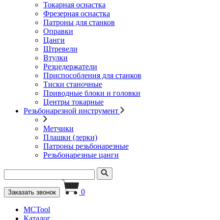
Токарная оснастка
Фрезерная оснастка
Патроны для станков
Оправки
Цанги
Штревели
Втулки
Резцедержатели
Приспособления для станков
Тиски станочные
Приводные блоки и головки
Центры токарные
Резьбонарезной инструмент
Метчики
Плашки (лерки)
Патроны резьбонарезные
Резьбонарезные цанги
0
Заказать звонок
MCTool
Каталог