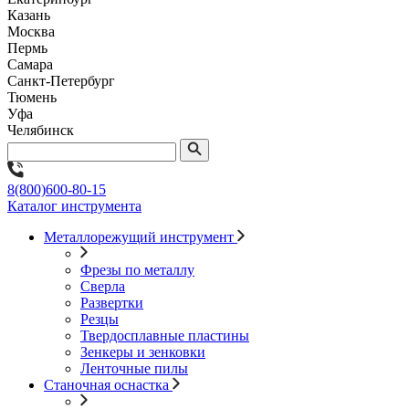
Казань
Москва
Пермь
Самара
Санкт-Петербург
Тюмень
Уфа
Челябинск
8(800)600-80-15
Каталог инструмента
Металлорежущий инструмент
Фрезы по металлу
Сверла
Развертки
Резцы
Твердосплавные пластины
Зенкеры и зенковки
Ленточные пилы
Станочная оснастка