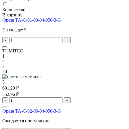
Количество
В корзину
Фреза TA-C-01-03-04-050-3-G
На складе:
9
-
+
TUMITEC
1
4
3
50
3
691.20 ₽
552.96 ₽
-
+
Фреза TA-C-02-06-04-050-3-G
Ожидается поступление.