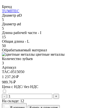
Бренд
TUMITEC
Диаметр øD
5
Диаметр ød
5
Длина рабочей части - I
15
Общая длина - L
50
Обрабатываемый материал
цветные металлы
Количество зубьев
3
Артикул
TAC-0515050
1 237.20 ₽
989.76 ₽
Цена с НДС/ без НДС
-
+
На складе:
12
В корзину
Купить в один клик