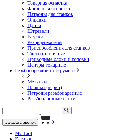
Токарная оснастка
Фрезерная оснастка
Патроны для станков
Оправки
Цанги
Штревели
Втулки
Резцедержатели
Приспособления для станков
Тиски станочные
Приводные блоки и головки
Центры токарные
Резьбонарезной инструмент
Метчики
Плашки (лерки)
Патроны резьбонарезные
Резьбонарезные цанги
0
Заказать звонок
MCTool
Каталог