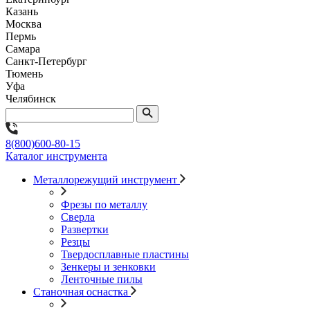
Казань
Москва
Пермь
Самара
Санкт-Петербург
Тюмень
Уфа
Челябинск
8(800)600-80-15
Каталог инструмента
Металлорежущий инструмент
Фрезы по металлу
Сверла
Развертки
Резцы
Твердосплавные пластины
Зенкеры и зенковки
Ленточные пилы
Станочная оснастка