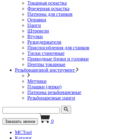
Токарная оснастка
Фрезерная оснастка
Патроны для станков
Оправки
Цанги
Штревели
Втулки
Резцедержатели
Приспособления для станков
Тиски станочные
Приводные блоки и головки
Центры токарные
Резьбонарезной инструмент
Метчики
Плашки (лерки)
Патроны резьбонарезные
Резьбонарезные цанги
0
Заказать звонок
MCTool
Каталог