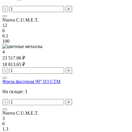
-
+
Nuova C.U.M.E.T.
12
6
6.1
100
4
23 517.06 ₽
18 813.65 ₽
-
+
Фреза фасочная 90° D3 CTM
На складе:
3
-
+
Nuova C.U.M.E.T.
3
6
1.3