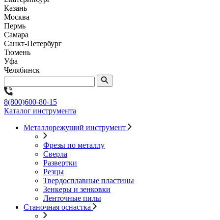
Казань
Москва
Пермь
Самара
Санкт-Петербург
Тюмень
Уфа
Челябинск
8(800)600-80-15
Каталог инструмента
Металлорежущий инструмент
Фрезы по металлу
Сверла
Развертки
Резцы
Твердосплавные пластины
Зенкеры и зенковки
Ленточные пилы
Станочная оснастка