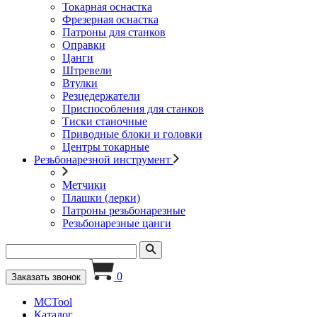
Токарная оснастка
Фрезерная оснастка
Патроны для станков
Оправки
Цанги
Штревели
Втулки
Резцедержатели
Приспособления для станков
Тиски станочные
Приводные блоки и головки
Центры токарные
Резьбонарезной инструмент
Метчики
Плашки (лерки)
Патроны резьбонарезные
Резьбонарезные цанги
0
Заказать звонок
MCTool
Каталог