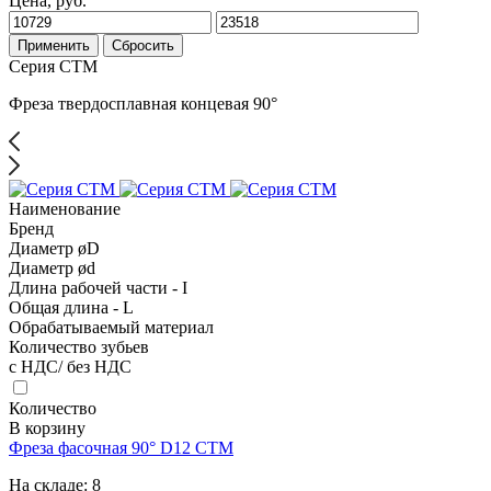
Цена, руб.
Применить
Сбросить
Серия CTM
Фреза твердосплавная концевая 90°
Наименование
Бренд
Диаметр øD
Диаметр ød
Длина рабочей части - I
Общая длина - L
Обрабатываемый материал
Количество зубьев
с НДС/ без НДС
Количество
В корзину
Фреза фасочная 90° D12 CTM
На складе:
8