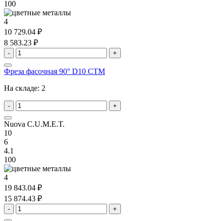
100
4
10 729.04 ₽
8 583.23 ₽
-
+
Фреза фасочная 90° D10 CTM
На складе:
2
-
+
Nuova C.U.M.E.T.
10
6
4.1
100
4
19 843.04 ₽
15 874.43 ₽
-
+