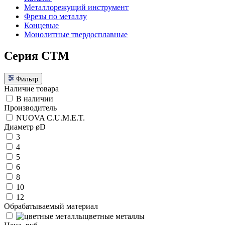
Металлорежущий инструмент
Фрезы по металлу
Концевые
Монолитные твердосплавные
Серия CTM
Фильтр
Наличие товара
В наличии
Производитель
NUOVA C.U.M.E.T.
Диаметр øD
3
4
5
6
8
10
12
Обрабатываемый материал
цветные металлы