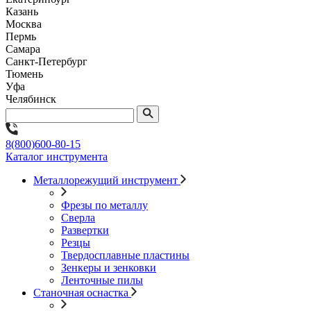
Казань
Москва
Пермь
Самара
Санкт-Петербург
Тюмень
Уфа
Челябинск
8(800)600-80-15
Каталог инструмента
Металлорежущий инструмент
Фрезы по металлу
Сверла
Развертки
Резцы
Твердосплавные пластины
Зенкеры и зенковки
Ленточные пилы
Станочная оснастка