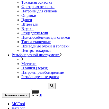
Токарная оснастка
Фрезерная оснастка
Патроны для станков
Оправки
Цанги
Штревели
Втулки
Резцедержатели
Приспособления для станков
Тиски станочные
Приводные блоки и головки
Центры токарные
Резьбонарезной инструмент
Метчики
Плашки (лерки)
Патроны резьбонарезные
Резьбонарезные цанги
0
Заказать звонок
MCTool
Каталог