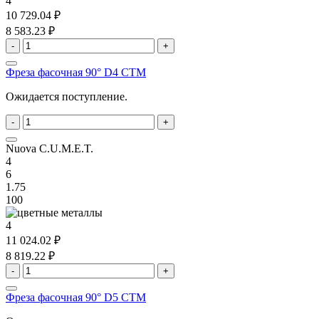
4
10 729.04 ₽
8 583.23 ₽
-
+
Фреза фасочная 90° D4 CTM
Ожидается поступление.
-
+
Nuova C.U.M.E.T.
4
6
1.75
100
4
11 024.02 ₽
8 819.22 ₽
-
+
Фреза фасочная 90° D5 CTM