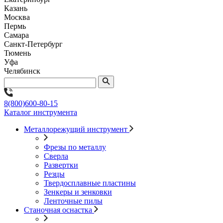
Казань
Москва
Пермь
Самара
Санкт-Петербург
Тюмень
Уфа
Челябинск
8(800)600-80-15
Каталог инструмента
Металлорежущий инструмент
Фрезы по металлу
Сверла
Развертки
Резцы
Твердосплавные пластины
Зенкеры и зенковки
Ленточные пилы
Станочная оснастка