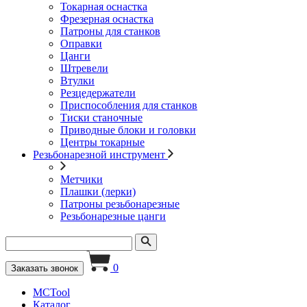
Токарная оснастка
Фрезерная оснастка
Патроны для станков
Оправки
Цанги
Штревели
Втулки
Резцедержатели
Приспособления для станков
Тиски станочные
Приводные блоки и головки
Центры токарные
Резьбонарезной инструмент
Метчики
Плашки (лерки)
Патроны резьбонарезные
Резьбонарезные цанги
0
Заказать звонок
MCTool
Каталог