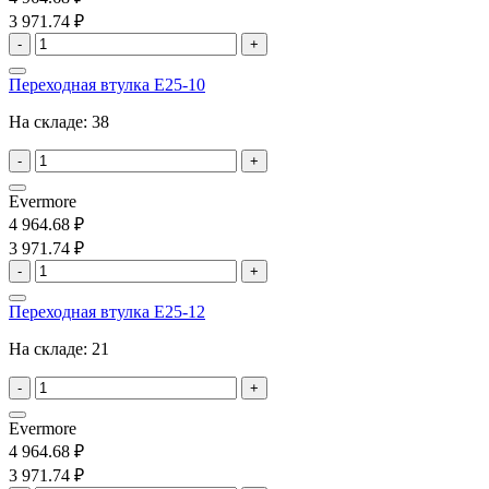
3 971.74 ₽
-
+
Переходная втулка E25-10
На складе:
38
-
+
Evermore
4 964.68 ₽
3 971.74 ₽
-
+
Переходная втулка E25-12
На складе:
21
-
+
Evermore
4 964.68 ₽
3 971.74 ₽