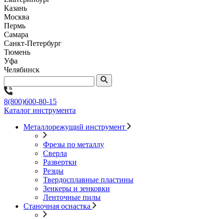
Казань
Москва
Пермь
Самара
Санкт-Петербург
Тюмень
Уфа
Челябинск
8(800)600-80-15
Каталог инструмента
Металлорежущий инструмент
Фрезы по металлу
Сверла
Развертки
Резцы
Твердосплавные пластины
Зенкеры и зенковки
Ленточные пилы
Станочная оснастка