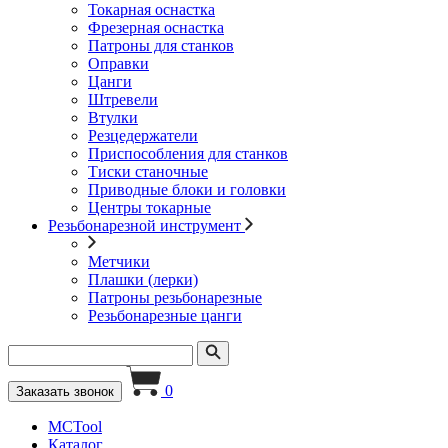
Токарная оснастка
Фрезерная оснастка
Патроны для станков
Оправки
Цанги
Штревели
Втулки
Резцедержатели
Приспособления для станков
Тиски станочные
Приводные блоки и головки
Центры токарные
Резьбонарезной инструмент
Метчики
Плашки (лерки)
Патроны резьбонарезные
Резьбонарезные цанги
0
Заказать звонок
MCTool
Каталог