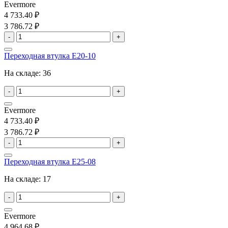
Evermore
4 733.40 ₽
3 786.72 ₽
-
+
Переходная втулка E20-10
На складе:
36
-
+
Evermore
4 733.40 ₽
3 786.72 ₽
-
+
Переходная втулка E25-08
На складе:
17
-
+
Evermore
4 964.68 ₽