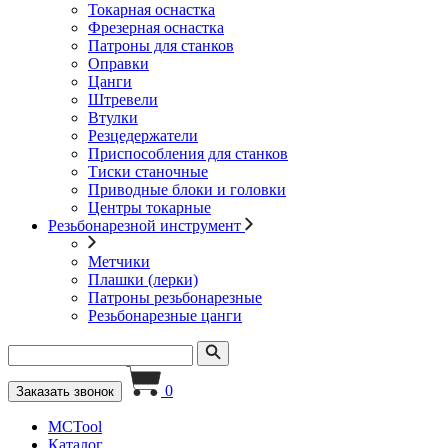
Токарная оснастка
Фрезерная оснастка
Патроны для станков
Оправки
Цанги
Штревели
Втулки
Резцедержатели
Приспособления для станков
Тиски станочные
Приводные блоки и головки
Центры токарные
Резьбонарезной инструмент
Метчики
Плашки (лерки)
Патроны резьбонарезные
Резьбонарезные цанги
0
Заказать звонок
MCTool
Каталог