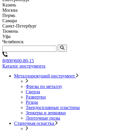
Казань
Москва
Пермь
Самара
Санкт-Петербург
Тюмень
Уфа
Челябинск
8(800)600-80-15
Каталог инструмента
Металлорежущий инструмент
Фрезы по металлу
Сверла
Развертки
Резцы
Твердосплавные пластины
Зенкеры и зенковки
Ленточные пилы
Станочная оснастка