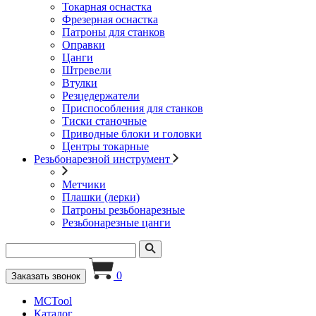
Токарная оснастка
Фрезерная оснастка
Патроны для станков
Оправки
Цанги
Штревели
Втулки
Резцедержатели
Приспособления для станков
Тиски станочные
Приводные блоки и головки
Центры токарные
Резьбонарезной инструмент
Метчики
Плашки (лерки)
Патроны резьбонарезные
Резьбонарезные цанги
0
Заказать звонок
MCTool
Каталог