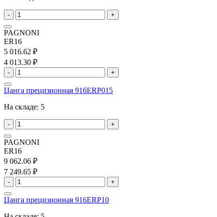
-
+
PAGNONI
ER16
5 016.62 ₽
4 013.30 ₽
-
+
Цанга прецизионная 916ERP015
На складе:
5
-
+
PAGNONI
ER16
9 062.06 ₽
7 249.65 ₽
-
+
Цанга прецизионная 916ERP10
На складе:
5