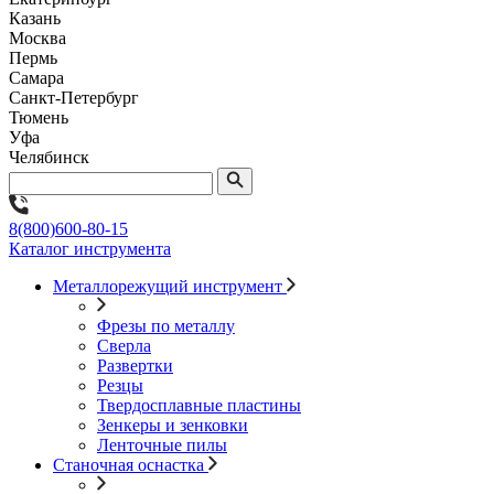
Казань
Москва
Пермь
Самара
Санкт-Петербург
Тюмень
Уфа
Челябинск
8(800)600-80-15
Каталог инструмента
Металлорежущий инструмент
Фрезы по металлу
Сверла
Развертки
Резцы
Твердосплавные пластины
Зенкеры и зенковки
Ленточные пилы
Станочная оснастка