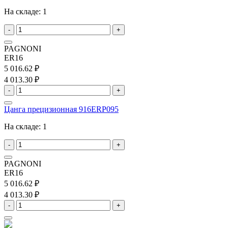
На складе:
1
-
+
PAGNONI
ER16
5 016.62 ₽
4 013.30 ₽
-
+
Цанга прецизионная 916ERP095
На складе:
1
-
+
PAGNONI
ER16
5 016.62 ₽
4 013.30 ₽
-
+