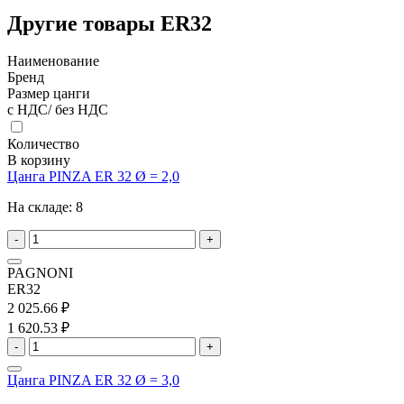
Другие товары ER32
Наименование
Бренд
Размер цанги
с НДС/ без НДС
Количество
В корзину
Цанга PINZA ER 32 Ø = 2,0
На складе:
8
-
+
PAGNONI
ER32
2 025.66 ₽
1 620.53 ₽
-
+
Цанга PINZA ER 32 Ø = 3,0