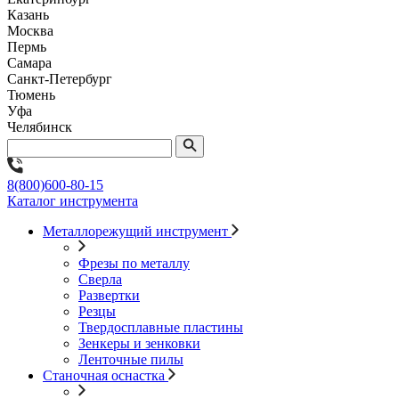
Казань
Москва
Пермь
Самара
Санкт-Петербург
Тюмень
Уфа
Челябинск
8(800)600-80-15
Каталог инструмента
Металлорежущий инструмент
Фрезы по металлу
Сверла
Развертки
Резцы
Твердосплавные пластины
Зенкеры и зенковки
Ленточные пилы
Станочная оснастка