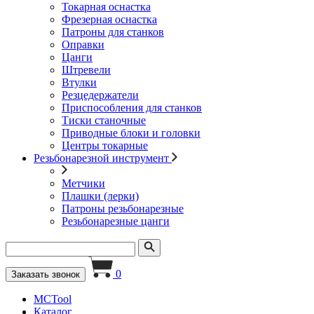
Токарная оснастка
Фрезерная оснастка
Патроны для станков
Оправки
Цанги
Штревели
Втулки
Резцедержатели
Приспособления для станков
Тиски станочные
Приводные блоки и головки
Центры токарные
Резьбонарезной инструмент
Метчики
Плашки (лерки)
Патроны резьбонарезные
Резьбонарезные цанги
0
Заказать звонок
MCTool
Каталог