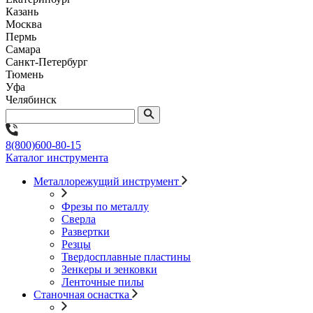
Казань
Москва
Пермь
Самара
Санкт-Петербург
Тюмень
Уфа
Челябинск
8(800)600-80-15
Каталог инструмента
Металлорежущий инструмент
Фрезы по металлу
Сверла
Развертки
Резцы
Твердосплавные пластины
Зенкеры и зенковки
Ленточные пилы
Станочная оснастка