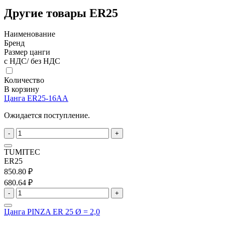
Другие товары ER25
Наименование
Бренд
Размер цанги
с НДС/ без НДС
Количество
В корзину
Цанга ER25-16AA
Ожидается поступление.
-
+
TUMITEC
ER25
850.80 ₽
680.64 ₽
-
+
Цанга PINZA ER 25 Ø = 2,0