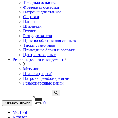
Токарная оснастка
Фрезерная оснастка
Патроны для станков
Оправки
Цанги
Штревели
Втулки
Резцедержатели
Приспособления для станков
Тиски станочные
Приводные блоки и головки
Центры токарные
Резьбонарезной инструмент
Метчики
Плашки (лерки)
Патроны резьбонарезные
Резьбонарезные цанги
0
Заказать звонок
MCTool
Каталог