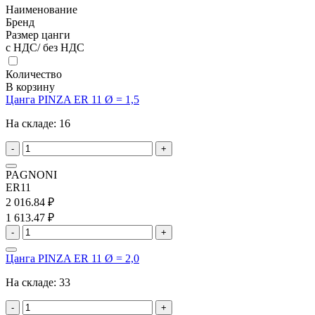
Наименование
Бренд
Размер цанги
с НДС/ без НДС
Количество
В корзину
Цанга PINZA ER 11 Ø = 1,5
На складе:
16
-
+
PAGNONI
ER11
2 016.84 ₽
1 613.47 ₽
-
+
Цанга PINZA ER 11 Ø = 2,0
На складе:
33
-
+