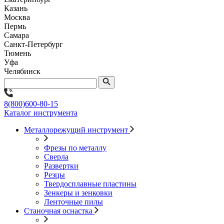
Казань
Москва
Пермь
Самара
Санкт-Петербург
Тюмень
Уфа
Челябинск
8(800)600-80-15
Каталог инструмента
Металлорежущий инструмент
Фрезы по металлу
Сверла
Развертки
Резцы
Твердосплавные пластины
Зенкеры и зенковки
Ленточные пилы
Станочная оснастка