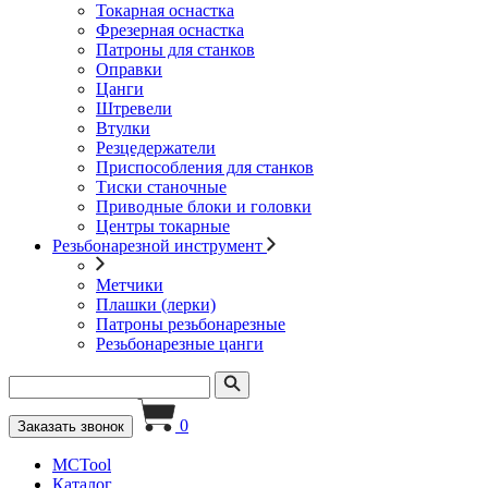
Токарная оснастка
Фрезерная оснастка
Патроны для станков
Оправки
Цанги
Штревели
Втулки
Резцедержатели
Приспособления для станков
Тиски станочные
Приводные блоки и головки
Центры токарные
Резьбонарезной инструмент
Метчики
Плашки (лерки)
Патроны резьбонарезные
Резьбонарезные цанги
0
Заказать звонок
MCTool
Каталог