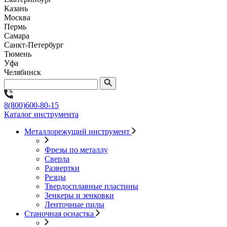
Казань
Москва
Пермь
Самара
Санкт-Петербург
Тюмень
Уфа
Челябинск
8(800)600-80-15
Каталог инструмента
Металлорежущий инструмент
Фрезы по металлу
Сверла
Развертки
Резцы
Твердосплавные пластины
Зенкеры и зенковки
Ленточные пилы
Станочная оснастка