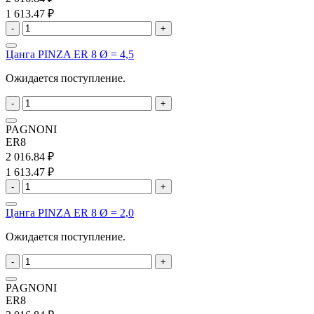
1 613.47 ₽
-
+
Цанга PINZA ER 8 Ø = 4,5
Ожидается поступление.
-
+
PAGNONI
ER8
2 016.84 ₽
1 613.47 ₽
-
+
Цанга PINZA ER 8 Ø = 2,0
Ожидается поступление.
-
+
PAGNONI
ER8