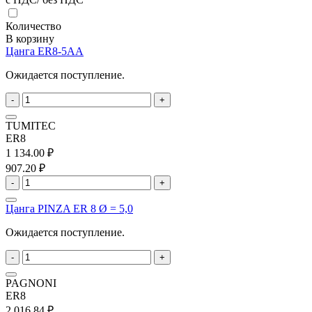
Количество
В корзину
Цанга ER8-5AA
Ожидается поступление.
-
+
TUMITEC
ER8
1 134.00 ₽
907.20 ₽
-
+
Цанга PINZA ER 8 Ø = 5,0
Ожидается поступление.
-
+
PAGNONI
ER8
2 016.84 ₽