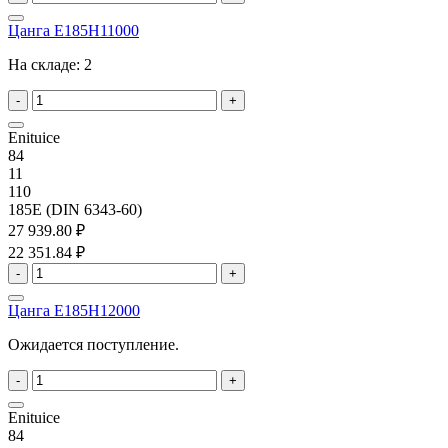
Цанга E185H11000
На складе:
2
-
+
Enituice
84
11
110
185E (DIN 6343-60)
27 939.80 ₽
22 351.84 ₽
-
+
Цанга E185H12000
Ожидается поступление.
-
+
Enituice
84