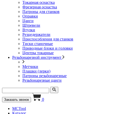
Токарная оснастка
Фрезерная оснастка
Патроны для станков
Оправки
Цанги
Штревели
Втулки
Резцедержатели
Приспособления для станков
Тиски станочные
Приводные блоки и головки
Центры токарные
Резьбонарезной инструмент
Метчики
Плашки (лерки)
Патроны резьбонарезные
Резьбонарезные цанги
0
Заказать звонок
MCTool
Каталог