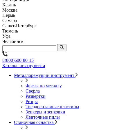
Казань
Москва
Пермь
Самара
Санкт-Петербург
Тюмень
Уфа
Челябинск
8(800)600-80-15
Каталог инструмента
Металлорежущий инструмент
Фрезы по металлу
Сверла
Развертки
Резцы
Твердосплавные пластины
Зенкеры и зенковки
Ленточные пилы
Станочная оснастка