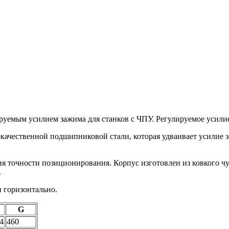
ым усилием зажима для станков с ЧПУ. Регулируемое усилие з
ественной подшипниковой стали, которая удваивает усилие за
я точности позиционирования. Корпус изготовлен из ковкого ч
.
горизонтально.
G
4
460