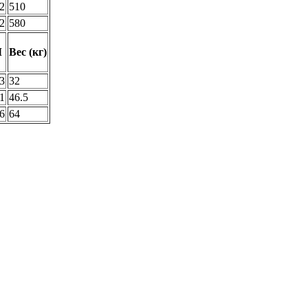
2
510
2
580
M
Вес (кг)
3
32
1
46.5
6
64