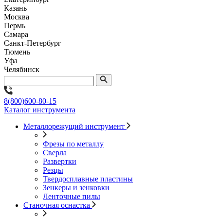
Казань
Москва
Пермь
Самара
Санкт-Петербург
Тюмень
Уфа
Челябинск
8(800)600-80-15
Каталог инструмента
Металлорежущий инструмент
Фрезы по металлу
Сверла
Развертки
Резцы
Твердосплавные пластины
Зенкеры и зенковки
Ленточные пилы
Станочная оснастка