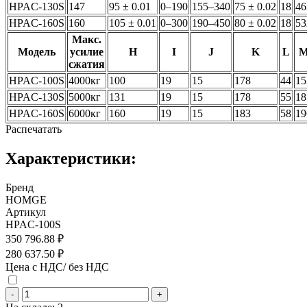
HPAC-130S
147
95 ± 0.01
0–190
155–340
75 ± 0.02
18
46
HPAC-160S
160
105 ± 0.01
0–300
190–450
80 ± 0.02
18
53
Макс.
Модель
усилие
H
I
J
K
L
сжатия
HPAC-100S
4000кг
100
19
15
178
44
15
HPAC-130S
5000кг
131
19
15
178
55
18
HPAC-160S
6000кг
160
19
15
183
58
19
Распечатать
Характеристики:
Бренд
HOMGE
Артикул
HPAC-100S
350 796.88 ₽
280 637.50 ₽
Цена с НДС/ без НДС
-
+