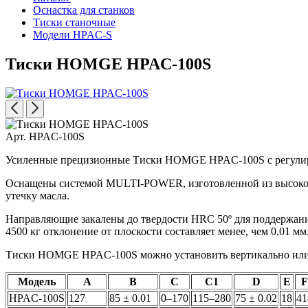
Оснастка для станков
Тиски станочные
Модели HPAC-S
Тиски HOMGE HPAC-100S
Арт. HPAC-100S
Усиленные прецизионные Тиски HOMGE HPAC-100S с регулируем
Оснащены системой MULTI-POWER, изготовленной из высококач
утечку масла.
Направляющие закалены до твердости HRC 50º для поддержани
4500 кг отклонение от плоскости составляет менее, чем 0,01 мм
Тиски HOMGE HPAC-100S можно установить вертикально или 
Модель
A
B
C
C1
D
E
F
HPAC-100S
127
85 ± 0.01
0–170
115–280
75 ± 0.02
18
41