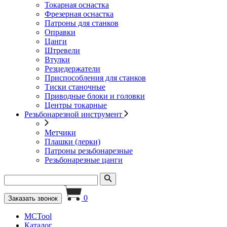
Токарная оснастка
Фрезерная оснастка
Патроны для станков
Оправки
Цанги
Штревели
Втулки
Резцедержатели
Приспособления для станков
Тиски станочные
Приводные блоки и головки
Центры токарные
Резьбонарезной инструмент
Метчики
Плашки (лерки)
Патроны резьбонарезные
Резьбонарезные цанги
0
Заказать звонок
MCTool
Каталог