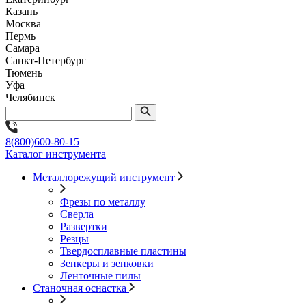
Казань
Москва
Пермь
Самара
Санкт-Петербург
Тюмень
Уфа
Челябинск
8(800)600-80-15
Каталог инструмента
Металлорежущий инструмент
Фрезы по металлу
Сверла
Развертки
Резцы
Твердосплавные пластины
Зенкеры и зенковки
Ленточные пилы
Станочная оснастка