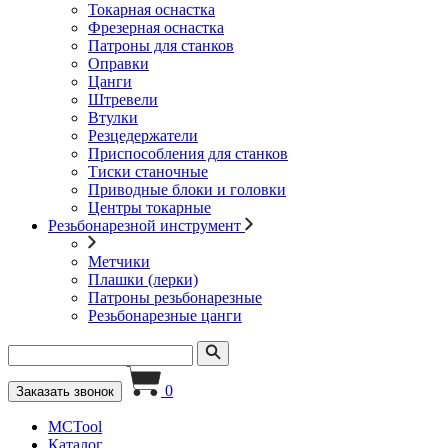
Токарная оснастка
Фрезерная оснастка
Патроны для станков
Оправки
Цанги
Штревели
Втулки
Резцедержатели
Приспособления для станков
Тиски станочные
Приводные блоки и головки
Центры токарные
Резьбонарезной инструмент
Метчики
Плашки (лерки)
Патроны резьбонарезные
Резьбонарезные цанги
0
Заказать звонок
MCTool
Каталог