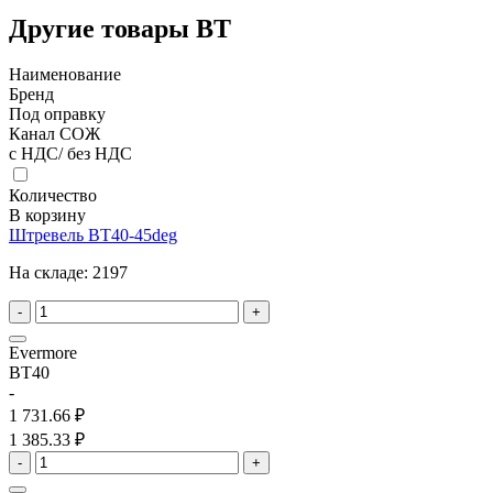
Другие товары BT
Наименование
Бренд
Под оправку
Канал СОЖ
с НДС/ без НДС
Количество
В корзину
Штревель BT40-45deg
На складе:
2197
-
+
Evermore
BT40
-
1 731.66 ₽
1 385.33 ₽
-
+