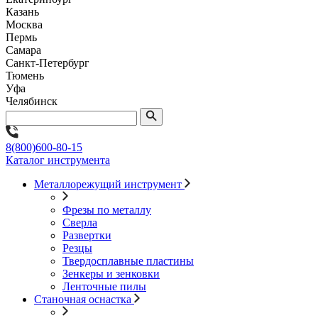
Казань
Москва
Пермь
Самара
Санкт-Петербург
Тюмень
Уфа
Челябинск
8(800)600-80-15
Каталог инструмента
Металлорежущий инструмент
Фрезы по металлу
Сверла
Развертки
Резцы
Твердосплавные пластины
Зенкеры и зенковки
Ленточные пилы
Станочная оснастка