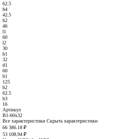
62.5
h4
42.5
h2
46
l1
60
l2
30
h1
32
d1
60
b1
125
b2
62.5
b3
16
Артикул
B1-60x32
Все характеристики
Скрыть характеристики
66 386.18 ₽
53 108.94 ₽