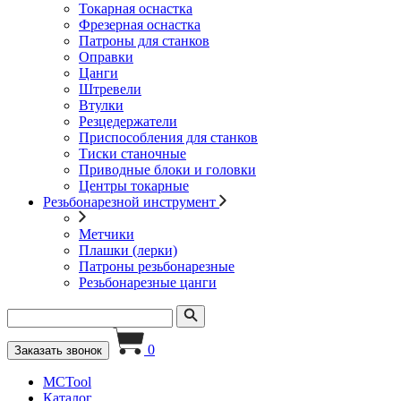
Токарная оснастка
Фрезерная оснастка
Патроны для станков
Оправки
Цанги
Штревели
Втулки
Резцедержатели
Приспособления для станков
Тиски станочные
Приводные блоки и головки
Центры токарные
Резьбонарезной инструмент
Метчики
Плашки (лерки)
Патроны резьбонарезные
Резьбонарезные цанги
0
Заказать звонок
MCTool
Каталог