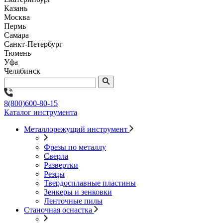
Казань
Москва
Пермь
Самара
Санкт-Петербург
Тюмень
Уфа
Челябинск
8(800)600-80-15
Каталог инструмента
Металлорежущий инструмент
Фрезы по металлу
Сверла
Развертки
Резцы
Твердосплавные пластины
Зенкеры и зенковки
Ленточные пилы
Станочная оснастка