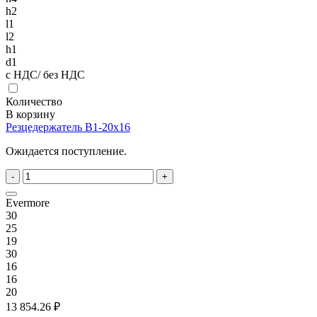
h2
l1
l2
h1
d1
с НДС/ без НДС
Количество
В корзину
Резцедержатель B1-20x16
Ожидается поступление.
-
+
Evermore
30
25
19
30
16
16
20
13 854.26 ₽