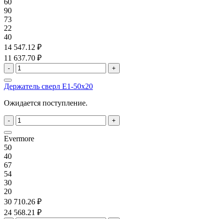
60
90
73
22
40
14 547.12 ₽
11 637.70 ₽
-
+
Держатель сверл E1-50x20
Ожидается поступление.
-
+
Evermore
50
40
67
54
30
20
30 710.26 ₽
24 568.21 ₽