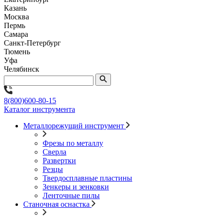
Казань
Москва
Пермь
Самара
Санкт-Петербург
Тюмень
Уфа
Челябинск
8(800)600-80-15
Каталог инструмента
Металлорежущий инструмент
Фрезы по металлу
Сверла
Развертки
Резцы
Твердосплавные пластины
Зенкеры и зенковки
Ленточные пилы
Станочная оснастка