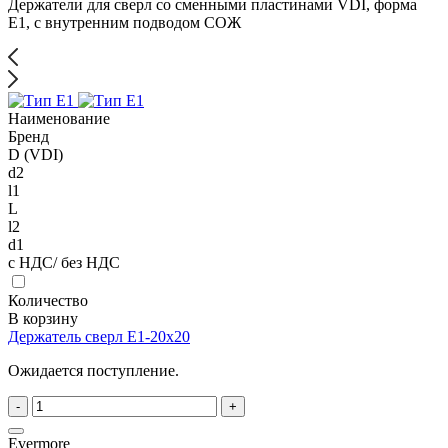
Держатели для сверл со сменными пластинами VDI, форма
Е1, с внутренним подводом СОЖ
Наименование
Бренд
D (VDI)
d2
l1
L
l2
d1
с НДС/ без НДС
Количество
В корзину
Держатель сверл E1-20x20
Ожидается поступление.
-
+
Evermore