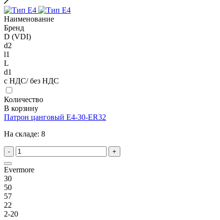
Наименование
Бренд
D (VDI)
d2
l1
L
d1
с НДС/ без НДС
Количество
В корзину
Патрон цанговый E4-30-ER32
На складе:
8
-
+
Evermore
30
50
57
22
2-20