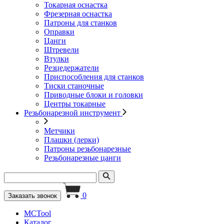
Токарная оснастка
Фрезерная оснастка
Патроны для станков
Оправки
Цанги
Штревели
Втулки
Резцедержатели
Приспособления для станков
Тиски станочные
Приводные блоки и головки
Центры токарные
Резьбонарезной инструмент
Метчики
Плашки (лерки)
Патроны резьбонарезные
Резьбонарезные цанги
0
Заказать звонок
MCTool
Каталог