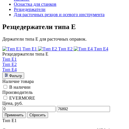
Оснастка для станков
Резцедержатели
Для расточных резцов и осевого инструмента
Резцедержатели типа E
Держатели типа E для расточных оправок.
Тип E1
Тип E2
Тип E4
Резцедержатели типа E
Тип E1
Тип E2
Тип E4
Фильтр
Наличие товара
В наличии
Производитель
EVERMORE
Цена, руб.
Применить
Сбросить
Тип E1