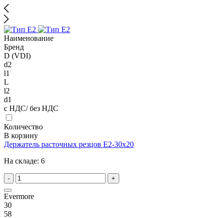
Наименование
Бренд
D (VDI)
d2
l1
L
l2
d1
с НДС/ без НДС
Количество
В корзину
Держатель расточных резцов E2-30x20
На складе:
6
-
+
Evermore
30
58