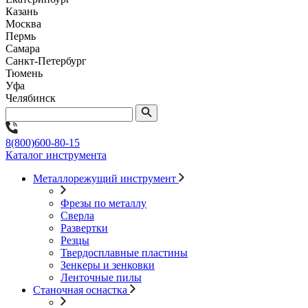
Казань
Москва
Пермь
Самара
Санкт-Петербург
Тюмень
Уфа
Челябинск
8(800)600-80-15
Каталог инструмента
Металлорежущий инструмент
Фрезы по металлу
Сверла
Развертки
Резцы
Твердосплавные пластины
Зенкеры и зенковки
Ленточные пилы
Станочная оснастка