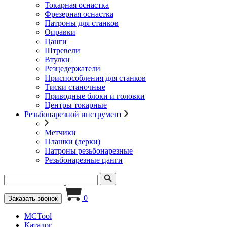
Токарная оснастка
Фрезерная оснастка
Патроны для станков
Оправки
Цанги
Штревели
Втулки
Резцедержатели
Приспособления для станков
Тиски станочные
Приводные блоки и головки
Центры токарные
Резьбонарезной инструмент
Метчики
Плашки (лерки)
Патроны резьбонарезные
Резьбонарезные цанги
0
Заказать звонок
MCTool
Каталог