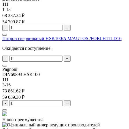
111
1-13
68 387.34 ₽
54 709.87 ₽
-
+
Патрон сверлильный HSK100/A M/AUTOS./FORI H111 D16
Ожидается поступление.
-
+
Pagnoni
DIN69893 HSK100
111
3-16
73 861.62 ₽
59 089.30 ₽
-
+
Наши преимущества