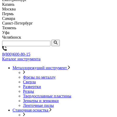
Казань
Москва
Пермь
Самара
Санкт-Петербург
Тюмень
Уфа
Челябинск
8(800)600-80-15
Каталог инструмента
Металлорежущий инструмент
Фрезы по металлу
Сверла
Развертки
Резцы
Твердосплавные пластины
Зенкеры и зенковки
Ленточные пилы
Станочная оснастка