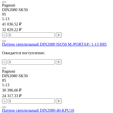
Pagnoni
DIN2080 SK50
95
1-13
41 036.52 ₽
32 829.22 ₽
-
+
Патрон сверлильный DIN2080 ISO50 M./PORTAP./ 1-13 H85
Ожидается поступление.
-
+
Pagnoni
DIN2080 SK50
85
1-13
30 396.66 ₽
24 317.33 ₽
-
+
Патрон сверлильный DIN2080-40-KPU16