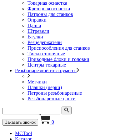
Токарная оснастка
Фрезерная оснастка
Патроны для станков
Оправки
Цанги
Штревели
Втулки
Резцедержатели
Приспособления для станков
Тиски станочные
Приводные блоки и головки
Центры токарные
Резьбонарезной инструмент
Метчики
Плашки (лерки)
Патроны резьбонарезные
Резьбонарезные цанги
0
Заказать звонок
MCTool
Каталог