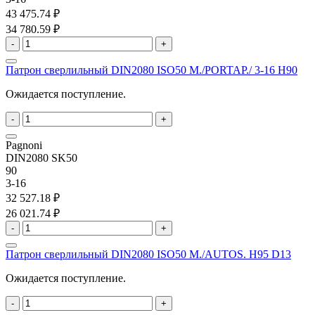
43 475.74 ₽
34 780.59 ₽
-
+
Патрон сверлильный DIN2080 ISO50 M./PORTAP./ 3-16 H90
Ожидается поступление.
-
+
Pagnoni
DIN2080 SK50
90
3-16
32 527.18 ₽
26 021.74 ₽
-
+
Патрон сверлильный DIN2080 ISO50 M./AUTOS. H95 D13
Ожидается поступление.
-
+