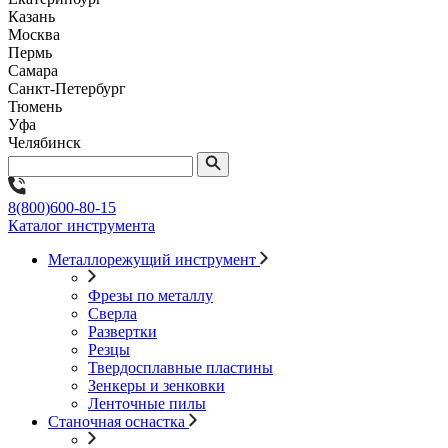
Казань
Москва
Пермь
Самара
Санкт-Петербург
Тюмень
Уфа
Челябинск
8(800)600-80-15
Каталог инструмента
Металлорежущий инструмент
Фрезы по металлу
Сверла
Развертки
Резцы
Твердосплавные пластины
Зенкеры и зенковки
Ленточные пилы
Станочная оснастка