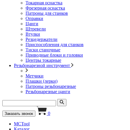
Токарная оснастка
Фрезерная оснастка
Патроны для станков
Оправки
Цанги
Штревели
Втулки
Резцедержатели
Приспособления для станков
Тиски станочные
Приводные блоки и головки
Центры токарные
Резьбонарезной инструмент
Метчики
Плашки (лерки)
Патроны резьбонарезные
Резьбонарезные цанги
0
Заказать звонок
MCTool
Каталог