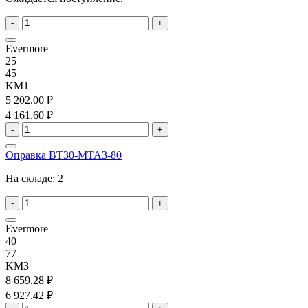
-
+
Evermore
25
45
KM1
5 202.00 ₽
4 161.60 ₽
-
+
Оправка BT30-MTA3-80
На складе:
2
-
+
Evermore
40
77
KM3
8 659.28 ₽
6 927.42 ₽