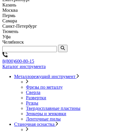
Казань
Москва
Пермь
Самара
Санкт-Петербург
Тюмень
Уфа
Челябинск
8(800)600-80-15
Каталог инструмента
Металлорежущий инструмент
Фрезы по металлу
Сверла
Развертки
Резцы
Твердосплавные пластины
Зенкеры и зенковки
Ленточные пилы
Станочная оснастка