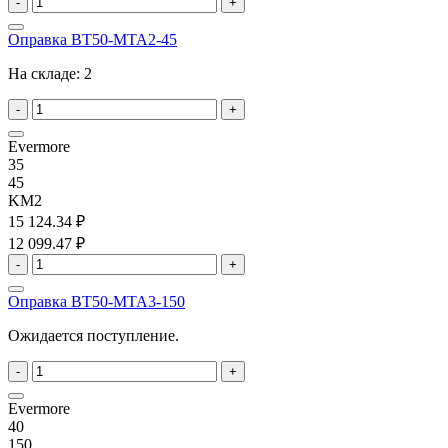
-
+
Оправка BT50-MTA2-45
На складе:
2
-
+
Evermore
35
45
KM2
15 124.34 ₽
12 099.47 ₽
-
+
Оправка BT50-MTA3-150
Ожидается поступление.
-
+
Evermore
40
150