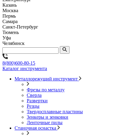
Казань
Москва
Пермь
Самара
Санкт-Петербург
Тюмень
Уфа
Челябинск
8(800)600-80-15
Каталог инструмента
Металлорежущий инструмент
Фрезы по металлу
Сверла
Развертки
Резцы
Твердосплавные пластины
Зенкеры и зенковки
Ленточные пилы
Станочная оснастка