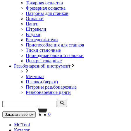
Токарная оснастка
Фрезерная оснастка
Патроны для станков
Оправки
Цанги
Штревели
Втулки
Резцедержатели
Приспособления для станков
Тиски станочные
Приводные блоки и головки
Центры токарные
Резьбонарезной инструмент
Метчики
Плашки (лерки)
Патроны резьбонарезные
Резьбонарезные цанги
0
Заказать звонок
MCTool
Каталог