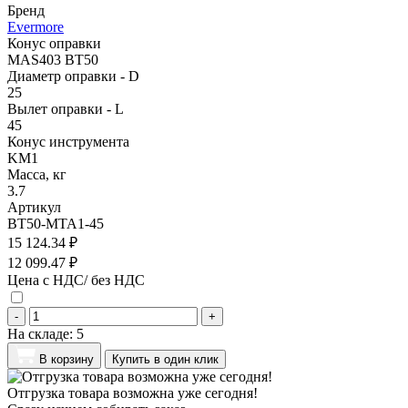
Бренд
Evermore
Конус оправки
MAS403 BT50
Диаметр оправки - D
25
Вылет оправки - L
45
Конус инструмента
KM1
Масса, кг
3.7
Артикул
BT50-MTA1-45
15 124.34 ₽
12 099.47 ₽
Цена с НДС/ без НДС
-
+
На складе:
5
В корзину
Купить в один клик
Отгрузка товара возможна уже сегодня!