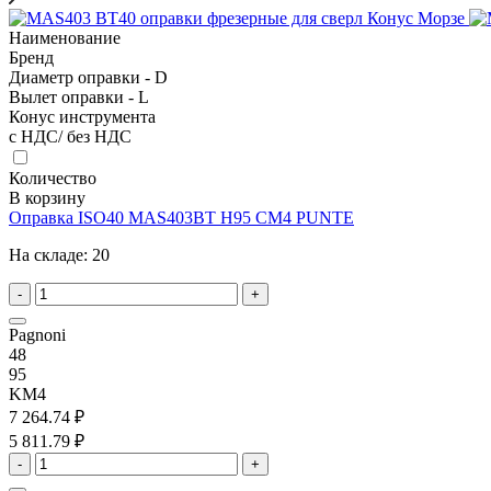
Наименование
Бренд
Диаметр оправки - D
Вылет оправки - L
Конус инструмента
с НДС/ без НДС
Количество
В корзину
Оправка ISO40 MAS403BT H95 CM4 PUNTE
На складе:
20
-
+
Pagnoni
48
95
KM4
7 264.74 ₽
5 811.79 ₽
-
+