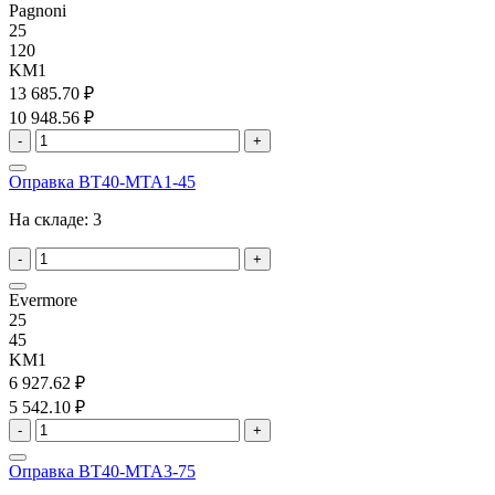
Pagnoni
25
120
KM1
13 685.70 ₽
10 948.56 ₽
-
+
Оправка BT40-MTA1-45
На складе:
3
-
+
Evermore
25
45
KM1
6 927.62 ₽
5 542.10 ₽
-
+
Оправка BT40-MTA3-75