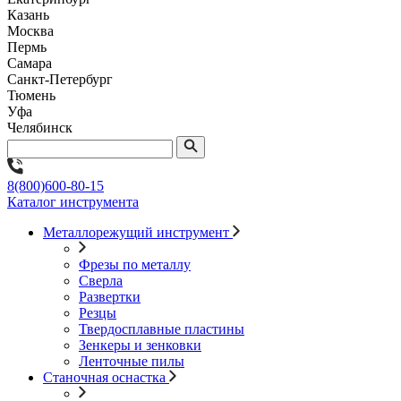
Казань
Москва
Пермь
Самара
Санкт-Петербург
Тюмень
Уфа
Челябинск
8(800)600-80-15
Каталог инструмента
Металлорежущий инструмент
Фрезы по металлу
Сверла
Развертки
Резцы
Твердосплавные пластины
Зенкеры и зенковки
Ленточные пилы
Станочная оснастка