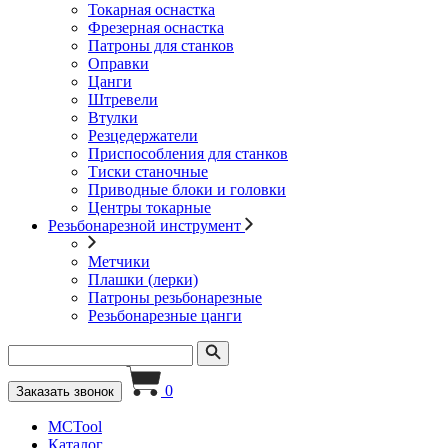
Токарная оснастка
Фрезерная оснастка
Патроны для станков
Оправки
Цанги
Штревели
Втулки
Резцедержатели
Приспособления для станков
Тиски станочные
Приводные блоки и головки
Центры токарные
Резьбонарезной инструмент
Метчики
Плашки (лерки)
Патроны резьбонарезные
Резьбонарезные цанги
0
Заказать звонок
MCTool
Каталог