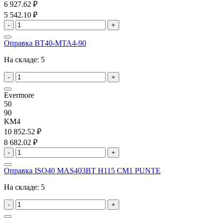
6 927.62 ₽
5 542.10 ₽
-
+
Оправка BT40-MTA4-90
На складе:
5
-
+
Evermore
50
90
KM4
10 852.52 ₽
8 682.02 ₽
-
+
Оправка ISO40 MAS403BT H115 CM1 PUNTE
На складе:
5
-
+