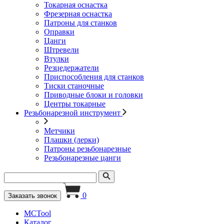
Токарная оснастка
Фрезерная оснастка
Патроны для станков
Оправки
Цанги
Штревели
Втулки
Резцедержатели
Приспособления для станков
Тиски станочные
Приводные блоки и головки
Центры токарные
Резьбонарезной инструмент
Метчики
Плашки (лерки)
Патроны резьбонарезные
Резьбонарезные цанги
0
Заказать звонок
MCTool
Каталог