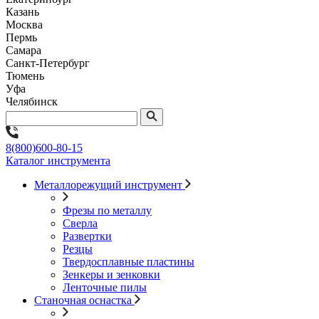
Казань
Москва
Пермь
Самара
Санкт-Петербург
Тюмень
Уфа
Челябинск
8(800)600-80-15
Каталог инструмента
Металлорежущий инструмент
Фрезы по металлу
Сверла
Развертки
Резцы
Твердосплавные пластины
Зенкеры и зенковки
Ленточные пилы
Станочная оснастка