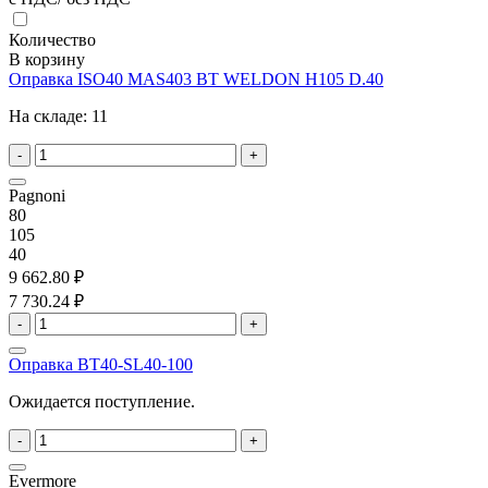
Количество
В корзину
Оправка ISO40 MAS403 BT WELDON H105 D.40
На складе:
11
-
+
Pagnoni
80
105
40
9 662.80 ₽
7 730.24 ₽
-
+
Оправка BT40-SL40-100
Ожидается поступление.
-
+
Evermore