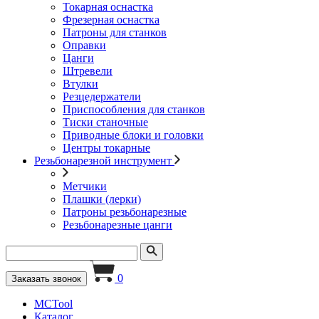
Токарная оснастка
Фрезерная оснастка
Патроны для станков
Оправки
Цанги
Штревели
Втулки
Резцедержатели
Приспособления для станков
Тиски станочные
Приводные блоки и головки
Центры токарные
Резьбонарезной инструмент
Метчики
Плашки (лерки)
Патроны резьбонарезные
Резьбонарезные цанги
0
Заказать звонок
MCTool
Каталог