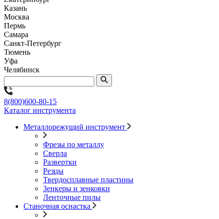
Казань
Москва
Пермь
Самара
Санкт-Петербург
Тюмень
Уфа
Челябинск
8(800)600-80-15
Каталог инструмента
Металлорежущий инструмент
Фрезы по металлу
Сверла
Развертки
Резцы
Твердосплавные пластины
Зенкеры и зенковки
Ленточные пилы
Станочная оснастка