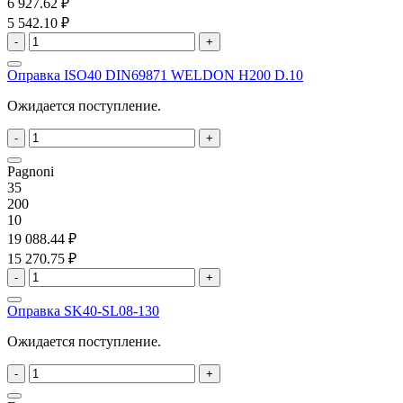
6 927.62 ₽
5 542.10 ₽
-
+
Оправка ISO40 DIN69871 WELDON H200 D.10
Ожидается поступление.
-
+
Pagnoni
35
200
10
19 088.44 ₽
15 270.75 ₽
-
+
Оправка SK40-SL08-130
Ожидается поступление.
-
+