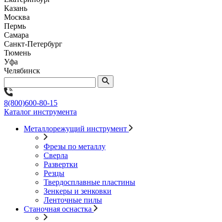
Казань
Москва
Пермь
Самара
Санкт-Петербург
Тюмень
Уфа
Челябинск
8(800)600-80-15
Каталог инструмента
Металлорежущий инструмент
Фрезы по металлу
Сверла
Развертки
Резцы
Твердосплавные пластины
Зенкеры и зенковки
Ленточные пилы
Станочная оснастка