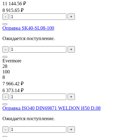
11 144.56 ₽
8 915.65 ₽
-
+
Оправка SK40-SL08-100
Ожидается поступление.
-
+
Evermore
28
100
8
7 966.42 ₽
6 373.14 ₽
-
+
Оправка ISO40 DIN69871 WELDON H50 D.08
Ожидается поступление.
-
+