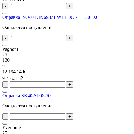
-
+
Оправка ISO40 DIN69871 WELDON H130 D.6
Ожидается поступление.
-
+
Pagnoni
25
130
6
12 194.14 ₽
9 755.31 ₽
-
+
Оправка SK40-SL06-50
Ожидается поступление.
-
+
Evermore
25