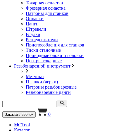
Токарная оснастка
Фрезерная оснастка
Патроны для станков
Оправки
Цанги
Штревели
Втулки
Резцедержатели
Приспособления для станков
Тиски станочные
Приводные блоки и головки
Центры токарные
Резьбонарезной инструмент
Метчики
Плашки (лерки)
Патроны резьбонарезные
Резьбонарезные цанги
0
Заказать звонок
MCTool
Каталог