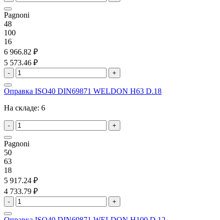
Pagnoni
48
100
16
6 966.82 ₽
5 573.46 ₽
-
+
Оправка ISO40 DIN69871 WELDON H63 D.18
На складе:
6
-
+
Pagnoni
50
63
18
5 917.24 ₽
4 733.79 ₽
-
+
Оправка ISO40 DIN69871 WELDON H100 D.12