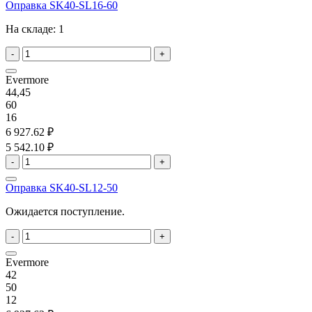
Оправка SK40-SL16-60
На складе:
1
-
+
Evermore
44,45
60
16
6 927.62 ₽
5 542.10 ₽
-
+
Оправка SK40-SL12-50
Ожидается поступление.
-
+
Evermore
42
50
12