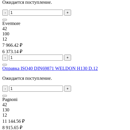
Ожидается поступление.
-
+
Evermore
42
100
12
7 966.42 ₽
6 373.14 ₽
-
+
Оправка ISO40 DIN69871 WELDON H130 D.12
Ожидается поступление.
-
+
Pagnoni
42
130
12
11 144.56 ₽
8 915.65 ₽