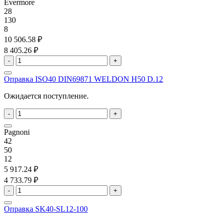
Evermore
28
130
8
10 506.58 ₽
8 405.26 ₽
-
+
Оправка ISO40 DIN69871 WELDON H50 D.12
Ожидается поступление.
-
+
Pagnoni
42
50
12
5 917.24 ₽
4 733.79 ₽
-
+
Оправка SK40-SL12-100