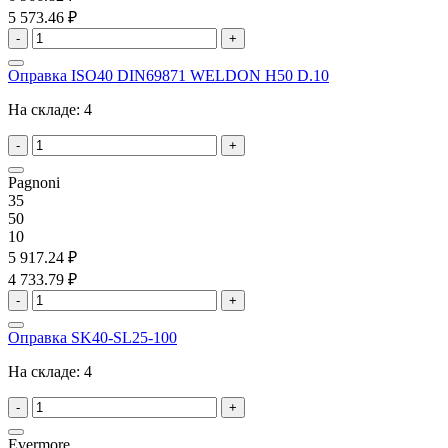
5 573.46 ₽
-
+
Оправка ISO40 DIN69871 WELDON H50 D.10
На складе:
4
-
+
Pagnoni
35
50
10
5 917.24 ₽
4 733.79 ₽
-
+
Оправка SK40-SL25-100
На складе:
4
-
+
Evermore