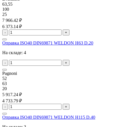
63,55
100
25
7 966.42 ₽
6 373.14 ₽
-
+
Оправка ISO40 DIN69871 WELDON H63 D.20
На складе:
4
-
+
Pagnoni
52
63
20
5 917.24 ₽
4 733.79 ₽
-
+
Оправка ISO40 DIN69871 WELDON H115 D.40
На складе:
3