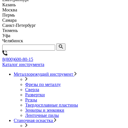
Казань
Москва
Пермь
Самара
Санкт-Петербург
Тюмень
Уфа
Челябинск
8(800)600-80-15
Каталог инструмента
Металлорежущий инструмент
Фрезы по металлу
Сверла
Развертки
Резцы
Твердосплавные пластины
Зенкеры и зенковки
Ленточные пилы
Станочная оснастка