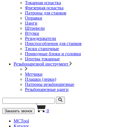
Токарная оснастка
Фрезерная оснастка
Патроны для станков
Оправки
Цанги
Штревели
Втулки
Резцедержатели
Приспособления для станков
Тиски станочные
Приводные блоки и головки
Центры токарные
Резьбонарезной инструмент
Метчики
Плашки (лерки)
Патроны резьбонарезные
Резьбонарезные цанги
0
Заказать звонок
MCTool
Каталог