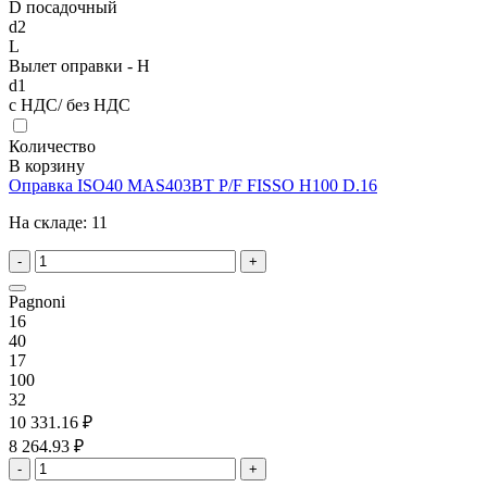
D посадочный
d2
L
Вылет оправки - H
d1
с НДС/ без НДС
Количество
В корзину
Оправка ISO40 MAS403BT P/F FISSO H100 D.16
На складе:
11
-
+
Pagnoni
16
40
17
100
32
10 331.16 ₽
8 264.93 ₽
-
+