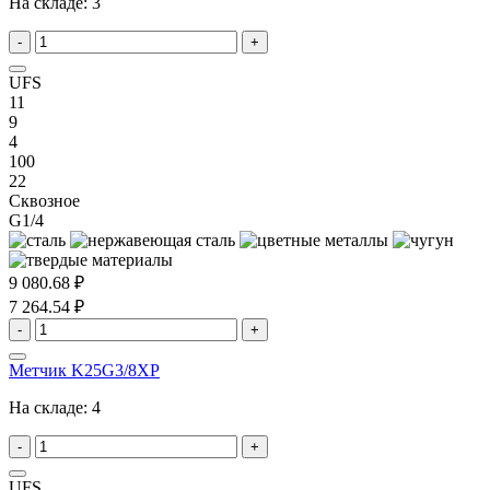
На складе:
3
-
+
UFS
11
9
4
100
22
Сквозное
G1/4
9 080.68 ₽
7 264.54 ₽
-
+
Метчик K25G3/8XP
На складе:
4
-
+
UFS