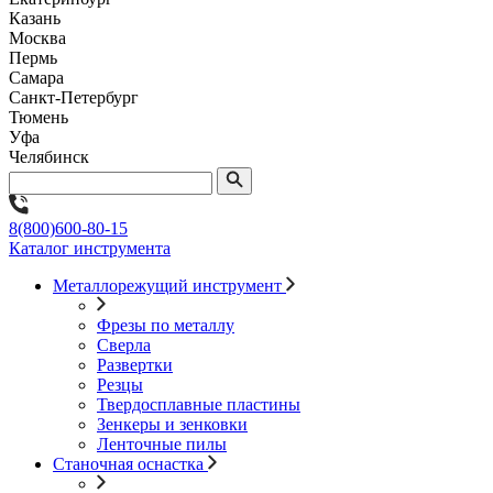
Казань
Москва
Пермь
Самара
Санкт-Петербург
Тюмень
Уфа
Челябинск
8(800)600-80-15
Каталог инструмента
Металлорежущий инструмент
Фрезы по металлу
Сверла
Развертки
Резцы
Твердосплавные пластины
Зенкеры и зенковки
Ленточные пилы
Станочная оснастка