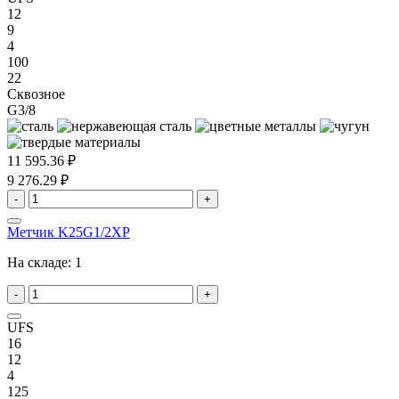
12
9
4
100
22
Сквозное
G3/8
11 595.36 ₽
9 276.29 ₽
-
+
Метчик K25G1/2XP
На складе:
1
-
+
UFS
16
12
4
125