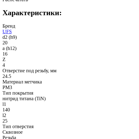
Характеристики:
Бренд
UFS
d2 (h9)
20
a (h12)
16
Z
4
Отверстие под резьбу, мм
24.5
Материал метчика
PM3
Тип покрытия
нитрид титана (TiN)
l1
140
l2
25
Тип отверстия
Сквозное
Резьба