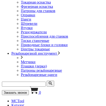
Токарная оснастка
Фрезерная оснастка
Патроны для станков
Оправки
Цанги
Штревели
Втулки
Резцедержатели
Приспособления для станков
Тиски станочные
Приводные блоки и головки
Центры токарные
Резьбонарезной инструмент
Метчики
Плашки (лерки)
Патроны резьбонарезные
Резьбонарезные цанги
0
Заказать звонок
MCTool
Каталог