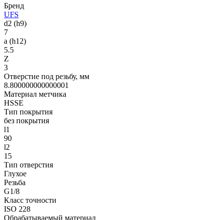
Бренд
UFS
d2 (h9)
7
a (h12)
5.5
Z
3
Отверстие под резьбу, мм
8.800000000000001
Материал метчика
HSSE
Тип покрытия
без покрытия
l1
90
l2
15
Тип отверстия
Глухое
Резьба
G1/8
Класс точности
ISO 228
Обрабатываемый материал