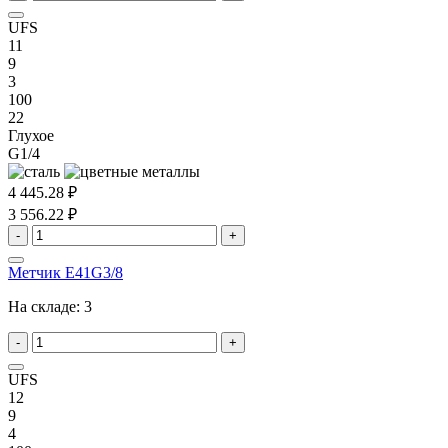
UFS
11
9
3
100
22
Глухое
G1/4
4 445.28 ₽
3 556.22 ₽
-
+
Метчик E41G3/8
На складе:
3
-
+
UFS
12
9
4