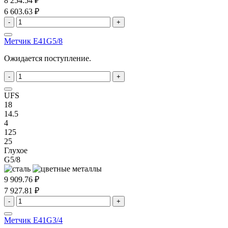
8 254.54 ₽
6 603.63 ₽
-
+
Метчик E41G5/8
Ожидается поступление.
-
+
UFS
18
14.5
4
125
25
Глухое
G5/8
9 909.76 ₽
7 927.81 ₽
-
+
Метчик E41G3/4