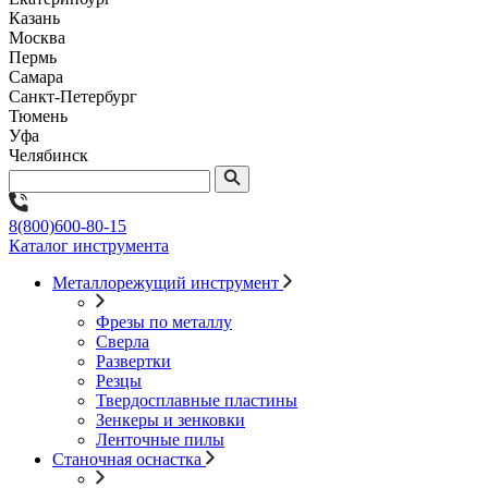
Казань
Москва
Пермь
Самара
Санкт-Петербург
Тюмень
Уфа
Челябинск
8(800)600-80-15
Каталог инструмента
Металлорежущий инструмент
Фрезы по металлу
Сверла
Развертки
Резцы
Твердосплавные пластины
Зенкеры и зенковки
Ленточные пилы
Станочная оснастка