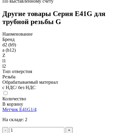
По выставленному счету
Другие товары Серия E41G для
трубной резьбы G
Наименование
Бренд
d2 (h9)
a (h12)
Z
l1
l2
Тип отверстия
Резьба
Обрабатываемый материал
с НДС/ без НДС
Количество
В корзину
Метчик E41G1/4
На складе:
2
-
+