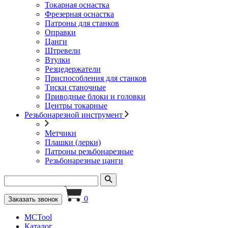
Токарная оснастка
Фрезерная оснастка
Патроны для станков
Оправки
Цанги
Штревели
Втулки
Резцедержатели
Приспособления для станков
Тиски станочные
Приводные блоки и головки
Центры токарные
Резьбонарезной инструмент
Метчики
Плашки (лерки)
Патроны резьбонарезные
Резьбонарезные цанги
0
Заказать звонок
MCTool
Каталог