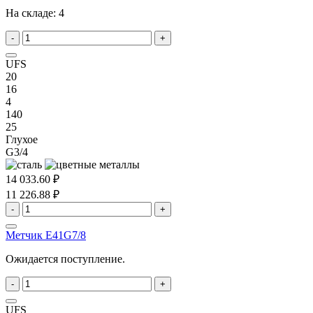
На складе:
4
-
+
UFS
20
16
4
140
25
Глухое
G3/4
14 033.60 ₽
11 226.88 ₽
-
+
Метчик E41G7/8
Ожидается поступление.
-
+
UFS