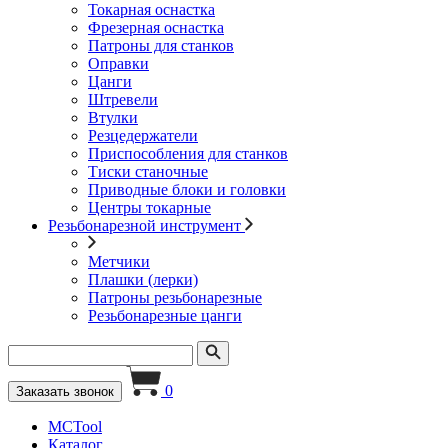
Токарная оснастка
Фрезерная оснастка
Патроны для станков
Оправки
Цанги
Штревели
Втулки
Резцедержатели
Приспособления для станков
Тиски станочные
Приводные блоки и головки
Центры токарные
Резьбонарезной инструмент
Метчики
Плашки (лерки)
Патроны резьбонарезные
Резьбонарезные цанги
0
Заказать звонок
MCTool
Каталог