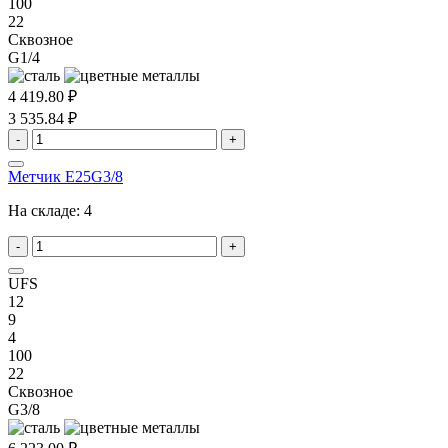
100
22
Сквозное
G1/4
4 419.80 ₽
3 535.84 ₽
-
+
Метчик E25G3/8
На складе:
4
-
+
UFS
12
9
4
100
22
Сквозное
G3/8