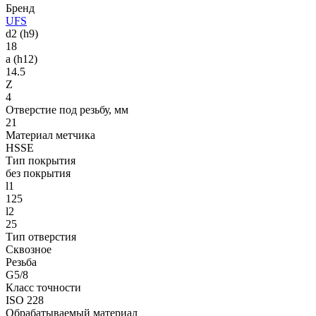
Бренд
UFS
d2 (h9)
18
a (h12)
14.5
Z
4
Отверстие под резьбу, мм
21
Материал метчика
HSSE
Тип покрытия
без покрытия
l1
125
l2
25
Тип отверстия
Сквозное
Резьба
G5/8
Класс точности
ISO 228
Обрабатываемый материал