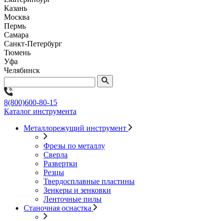
Казань
Москва
Пермь
Самара
Санкт-Петербург
Тюмень
Уфа
Челябинск
8(800)600-80-15
Каталог инструмента
Металлорежущий инструмент
Фрезы по металлу
Сверла
Развертки
Резцы
Твердосплавные пластины
Зенкеры и зенковки
Ленточные пилы
Станочная оснастка