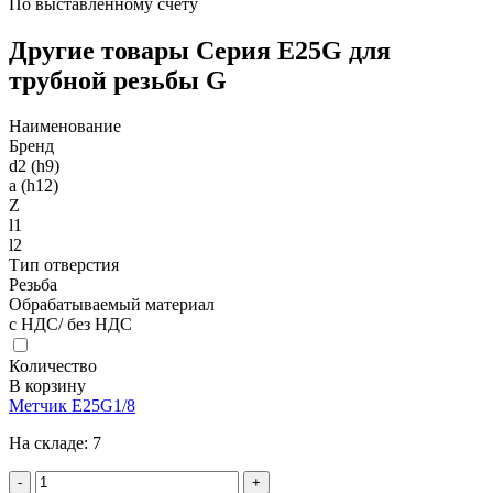
По выставленному счету
Другие товары Серия E25G для
трубной резьбы G
Наименование
Бренд
d2 (h9)
a (h12)
Z
l1
l2
Тип отверстия
Резьба
Обрабатываемый материал
с НДС/ без НДС
Количество
В корзину
Метчик E25G1/8
На складе:
7
-
+