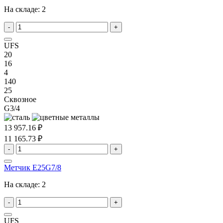
На складе:
2
-
+
UFS
20
16
4
140
25
Сквозное
G3/4
13 957.16 ₽
11 165.73 ₽
-
+
Метчик E25G7/8
На складе:
2
-
+
UFS