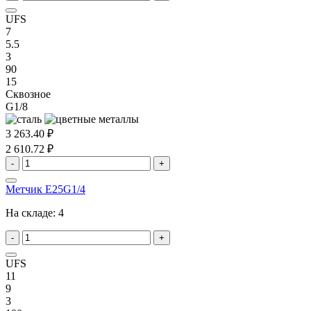
UFS
7
5.5
3
90
15
Сквозное
G1/8
3 263.40 ₽
2 610.72 ₽
-
+
Метчик E25G1/4
На складе:
4
-
+
UFS
11
9
3