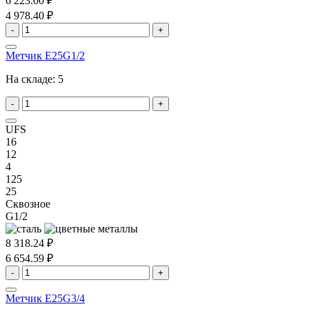
6 223.00 ₽
4 978.40 ₽
-
+
Метчик E25G1/2
На складе:
5
-
+
UFS
16
12
4
125
25
Сквозное
G1/2
8 318.24 ₽
6 654.59 ₽
-
+
Метчик E25G3/4