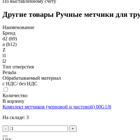
По выставленному счету
Другие товары Ручные метчики для тр
Наименование
Бренд
d2 (h9)
a (h12)
Z
l1
l2
Тип отверстия
Резьба
Обрабатываемый материал
с НДС/ без НДС
Количество
В корзину
Комплект метчиков (черновой и чистовой) 00G1/8
На складе:
3
-
+