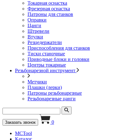
Токарная оснастка
Фрезерная оснастка
Патроны для станков
Оправки
Цанги
Штревели
Втулки
Резцедержатели
Приспособления для станков
Тиски станочные
Приводные блоки и головки
Центры токарные
Резьбонарезной инструмент
Метчики
Плашки (лерки)
Патроны резьбонарезные
Резьбонарезные цанги
0
Заказать звонок
MCTool
Каталог