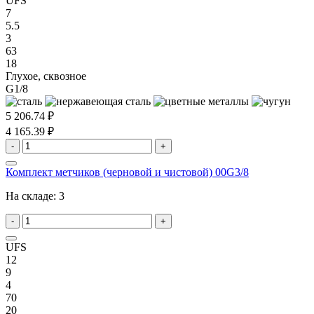
UFS
7
5.5
3
63
18
Глухое, сквозное
G1/8
5 206.74 ₽
4 165.39 ₽
-
+
Комплект метчиков (черновой и чистовой) 00G3/8
На складе:
3
-
+
UFS
12
9
4
70
20