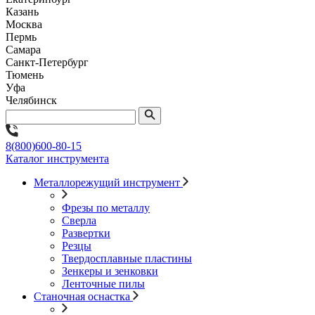
Казань
Москва
Пермь
Самара
Санкт-Петербург
Тюмень
Уфа
Челябинск
8(800)600-80-15
Каталог инструмента
Металлорежущий инструмент
Фрезы по металлу
Сверла
Развертки
Резцы
Твердосплавные пластины
Зенкеры и зенковки
Ленточные пилы
Станочная оснастка