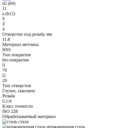
d2 (h9)
11
a (h12)
9
Z
4
Отверстие под резьбу, мм
11.8
Материал метчика
HSS
Тип покрытия
без покрытия
l1
70
l2
20
Тип отверстия
Глухое, сквозное
Резьба
G1/4
Класс точности
ISO 228
Обрабатываемый материал
сталь
нержавеющая сталь